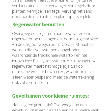
Een simpele en effectieve manier om je tuin te
verduurzamen is het vervangen van tegels door
planten. Verwijder een tegel, vervang het zand
door aarde en plaats een plant op deze plek.
Regenwater benutten:
Overweeg een regenton aan te schaffen om
regenwater op te vangen dat normaal gesproken
via de dakgoot wegstroomt. Op ons Klimaatplein
worden diverse systemen aangeboden,
waaronder de traditionele waterton en het
innovatieve Raincycle systeem. Het opvangen van
regenwater maakt het mogelijk je tuin op
duurzame wijze te bewateren, waardoor je niet
alleen water bespaard, maar de waterrekening
ook zal verminderen.
Geveltuinen voor kleine ruimtes:
Heb je geen grote tuin? Overweeg dan een
geveltuin! Dit is een tuin aan een gevel, welke vaak