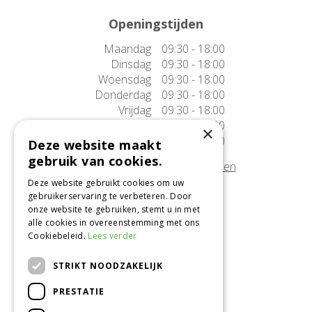
Openingstijden
Maandag
09:30 - 18:00
Dinsdag
09:30 - 18:00
Woensdag
09:30 - 18:00
Donderdag
09:30 - 18:00
Vrijdag
09:30 - 18:00
Zaterdag
09:30 - 17:00
×
Zondag
10:00 - 17:00
Deze website maakt
gebruik van cookies.
Afwijkende openingstijden tonen
Deze website gebruikt cookies om uw
gebruikerservaring te verbeteren. Door
Onze locatie
onze website te gebruiken, stemt u in met
alle cookies in overeenstemming met ons
Tuincentrum Alméérplant
Cookiebeleid.
Lees verder
Jac. P. Thijsseweg 4
1331 AH Almere
STRIKT NOODZAKELIJK
036-5365007
PRESTATIE
Info@almeerplant.nl