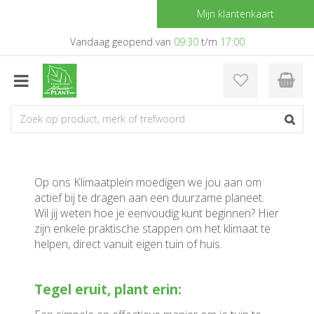
G
Mijn klantenkaart
a
n
Vandaag geopend van
09:30
t/m
17:00
a
a
r
c
o
n
t
e
n
Op ons Klimaatplein moedigen we jou aan om
t
actief bij te dragen aan een duurzame planeet.
Wil jij weten hoe je eenvoudig kunt beginnen? Hier
zijn enkele praktische stappen om het klimaat te
helpen, direct vanuit eigen tuin of huis.
Tegel eruit, plant erin: