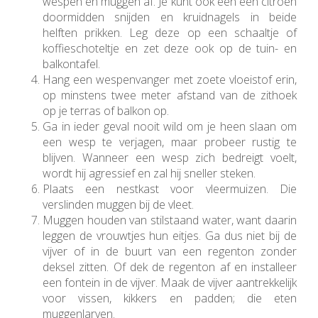
wespen en muggen af. Je kunt ook een een citroen
doormidden snijden en kruidnagels in beide
helften prikken. Leg deze op een schaaltje of
koffieschoteltje en zet deze ook op de tuin- en
balkontafel.
Hang een wespenvanger met zoete vloeistof erin,
op minstens twee meter afstand van de zithoek
op je terras of balkon op.
Ga in ieder geval nooit wild om je heen slaan om
een wesp te verjagen, maar probeer rustig te
blijven. Wanneer een wesp zich bedreigt voelt,
wordt hij agressief en zal hij sneller steken.
Plaats een nestkast voor vleermuizen. Die
verslinden muggen bij de vleet.
Muggen houden van stilstaand water, want daarin
leggen de vrouwtjes hun eitjes. Ga dus niet bij de
vijver of in de buurt van een regenton zonder
deksel zitten. Of dek de regenton af en installeer
een fontein in de vijver. Maak de vijver aantrekkelijk
voor vissen, kikkers en padden; die eten
muggenlarven.