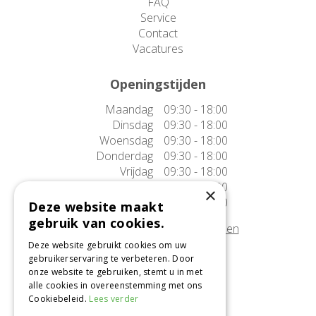
FAQ
Service
Contact
Vacatures
Openingstijden
Maandag
09:30 - 18:00
Dinsdag
09:30 - 18:00
Woensdag
09:30 - 18:00
Donderdag
09:30 - 18:00
Vrijdag
09:30 - 18:00
Zaterdag
09:30 - 17:00
×
Zondag
10:00 - 17:00
Deze website maakt
gebruik van cookies.
Afwijkende openingstijden tonen
Deze website gebruikt cookies om uw
gebruikerservaring te verbeteren. Door
Onze locatie
onze website te gebruiken, stemt u in met
alle cookies in overeenstemming met ons
Tuincentrum Alméérplant
Cookiebeleid.
Lees verder
Jac. P. Thijsseweg 4