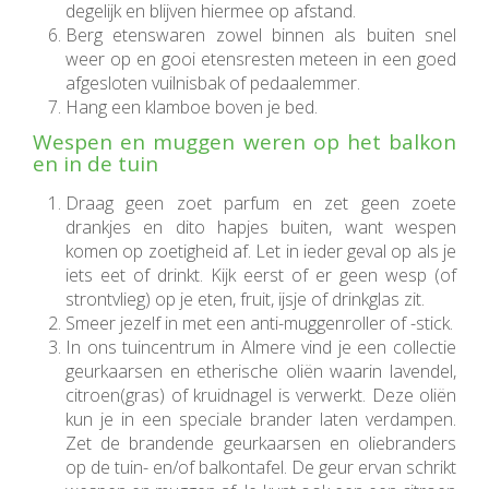
degelijk en blijven hiermee op afstand.
Berg etenswaren zowel binnen als buiten snel
weer op en gooi etensresten meteen in een goed
afgesloten vuilnisbak of pedaalemmer.
Hang een klamboe boven je bed.
Wespen en muggen weren op het balkon
en in de tuin
Draag geen zoet parfum en zet geen zoete
drankjes en dito hapjes buiten, want wespen
komen op zoetigheid af. Let in ieder geval op als je
iets eet of drinkt. Kijk eerst of er geen wesp (of
strontvlieg) op je eten, fruit, ijsje of drinkglas zit.
Smeer jezelf in met een anti-muggenroller of -stick.
In ons tuincentrum in Almere vind je een collectie
geurkaarsen en etherische oliën waarin lavendel,
citroen(gras) of kruidnagel is verwerkt. Deze oliën
kun je in een speciale brander laten verdampen.
Zet de brandende geurkaarsen en oliebranders
op de tuin- en/of balkontafel. De geur ervan schrikt