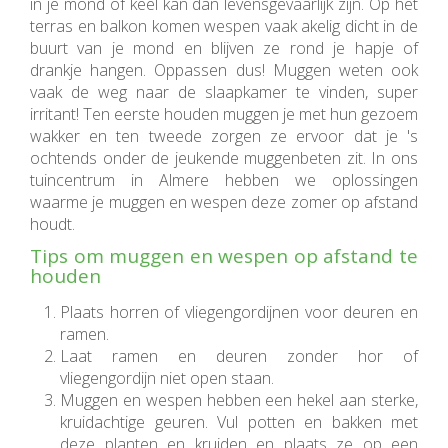
in je mond of keel kan dan levensgevaarlijk zijn. Op het
terras en balkon komen wespen vaak akelig dicht in de
buurt van je mond en blijven ze rond je hapje of
drankje hangen. Oppassen dus! Muggen weten ook
vaak de weg naar de slaapkamer te vinden, super
irritant! Ten eerste houden muggen je met hun gezoem
wakker en ten tweede zorgen ze ervoor dat je 's
ochtends onder de jeukende muggenbeten zit. In ons
tuincentrum in Almere hebben we oplossingen
waarme je muggen en wespen deze zomer op afstand
houdt.
Tips om muggen en wespen op afstand te
houden
Plaats horren of vliegengordijnen voor deuren en
ramen.
Laat ramen en deuren zonder hor of
vliegengordijn niet open staan.
Muggen en wespen hebben een hekel aan sterke,
kruidachtige geuren. Vul potten en bakken met
deze planten en kruiden en plaats ze op een