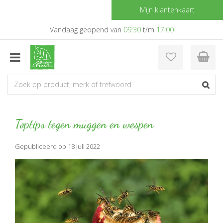
G
Mijn klantenkaart
a
n
Vandaag geopend van
09:30
t/m
17:00
a
a
r
c
o
n
t
e
Toptips tegen muggen en wespen
n
t
Gepubliceerd op
18 juli 2022