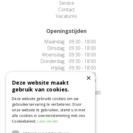
Service
Contact
Vacatures
Openingstijden
Maandag
09:30 - 18:00
Dinsdag
09:30 - 18:00
Woensdag
09:30 - 18:00
Donderdag
09:30 - 18:00
Vrijdag
09:30 - 18:00
Zaterdag
09:30 - 17:00
×
Zondag
10:00 - 17:00
Deze website maakt
gebruik van cookies.
Afwijkende openingstijden tonen
Deze website gebruikt cookies om uw
gebruikerservaring te verbeteren. Door
Onze locatie
onze website te gebruiken, stemt u in met
alle cookies in overeenstemming met ons
Tuincentrum Alméérplant
Cookiebeleid.
Lees verder
Jac. P. Thijsseweg 4
1331 AH Almere