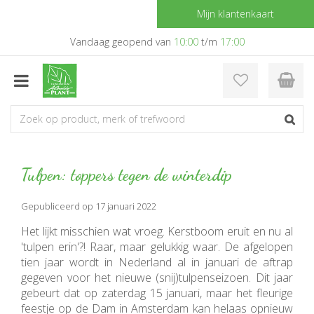
G
Mijn klantenkaart
a
n
Vandaag geopend van
10:00
t/m
17:00
a
a
r
c
o
n
t
e
Tulpen: toppers tegen de winterdip
n
t
Gepubliceerd op
17 januari 2022
Het lijkt misschien wat vroeg. Kerstboom eruit en nu al
'tulpen erin'?! Raar, maar gelukkig waar. De afgelopen
tien jaar wordt in Nederland al in januari de aftrap
gegeven voor het nieuwe (snij)tulpenseizoen. Dit jaar
gebeurt dat op zaterdag 15 januari, maar het fleurige
feestje op de Dam in Amsterdam kan helaas opnieuw