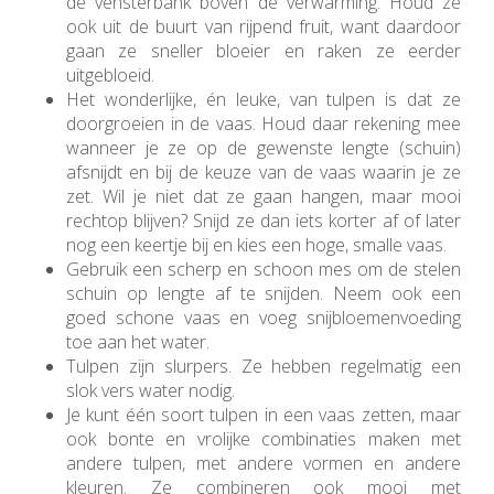
de vensterbank boven de verwarming. Houd ze
ook uit de buurt van rijpend fruit, want daardoor
gaan ze sneller bloeier en raken ze eerder
uitgebloeid.
Het wonderlijke, én leuke, van tulpen is dat ze
doorgroeien in de vaas. Houd daar rekening mee
wanneer je ze op de gewenste lengte (schuin)
afsnijdt en bij de keuze van de vaas waarin je ze
zet. Wil je niet dat ze gaan hangen, maar mooi
rechtop blijven? Snijd ze dan iets korter af of later
nog een keertje bij en kies een hoge, smalle vaas.
Gebruik een scherp en schoon mes om de stelen
schuin op lengte af te snijden. Neem ook een
goed schone vaas en voeg snijbloemenvoeding
toe aan het water.
Tulpen zijn slurpers. Ze hebben regelmatig een
slok vers water nodig.
Je kunt één soort tulpen in een vaas zetten, maar
ook bonte en vrolijke combinaties maken met
andere tulpen, met andere vormen en andere
kleuren. Ze combineren ook mooi met