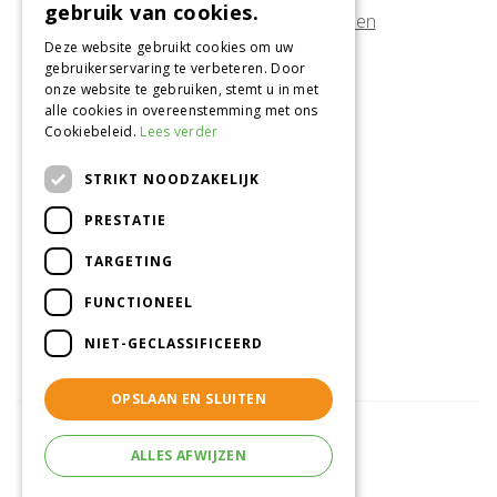
gebruik van cookies.
Afwijkende openingstijden tonen
Deze website gebruikt cookies om uw
gebruikerservaring te verbeteren. Door
Onze locatie
onze website te gebruiken, stemt u in met
alle cookies in overeenstemming met ons
Tuincentrum Alméérplant
Cookiebeleid.
Lees verder
Jac. P. Thijsseweg 4
1331 AH Almere
STRIKT NOODZAKELIJK
036-5365007
PRESTATIE
Info@almeerplant.nl
facebook
TARGETING
instagram
FUNCTIONEEL
pinterest
NIET-GECLASSIFICEERD
OPSLAAN EN SLUITEN
ALLES AFWIJZEN
© Tuincentrum Alméérplant
Green Solutions