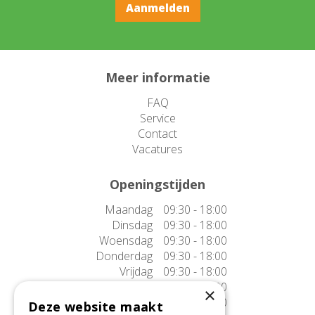
Meer informatie
FAQ
Service
Contact
Vacatures
Openingstijden
Maandag
09:30 - 18:00
Dinsdag
09:30 - 18:00
Woensdag
09:30 - 18:00
Donderdag
09:30 - 18:00
Vrijdag
09:30 - 18:00
Zaterdag
09:30 - 17:00
×
Zondag
10:00 - 17:00
Deze website maakt