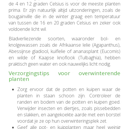
de 4 en 12 graden Celsius is voor de meeste planten
prima. Er zijn natuurlijk altijd uitzonderingen, zoals de
bougainville die in de winter graag een temperatuur
van tussen de 16 en 20 graden Celsius en zeker ook
voldoende licht wil.
Bladverliezende soorten, waaronder bol- en
knolgewassen zoals de Afrikaanse lelie (Agapanthus),
Abessijnse gladiool, kuiflelie of ananasplant (Eucomis)
en wilde of Kaapse knoflook (Tulbaghia), hebben
praktisch geen water en ook nauwelijks licht nodig.
Verzorgingstips voor overwinterende
planten
Zorg ervoor dat de potten en kuipen waar de
planten in staan schoon zijn. Controleer de
randen en bodem van de potten en kuipen goed.
Verwijder insecten en diertjes, zoals pissebedden
en slakken, en aangekoekte aarde met een borstel
voordat je ze op hun overwinteringsplek zet.
Geef alle pot- en kuipplanten maar heel weinig