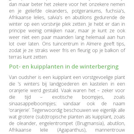
dan maar beter het zekere voor het onzekere nemen
en je geliefde oleanders, potgeraniums, fuchsia's,
Afrikaanse lelies, salvia's en abutilons gedurende de
winter op een vorstvrije plek zetten. Je hebt er dan in
principe weinig omkijken naar, maar je kunt ze ook
weer niet een paar maanden lang helemaal aan hun
lot over laten. Ons tuincentrum in Almere geeft tips,
zodat je ze straks weer fris en fleurig op je balkon of
terras kunt zetten.
Pot- en kuipplanten in de winterberging
Van oudsher is een kuipplant een vorstgevoelige plant
die ’s winters bij landgoederen en kastelen in een
oranjerie werd gestald. Vaak waren het – zeker voor
die tijd – exotische boompjes, zoals
sinaasappelboompjes; vandaar ook de naam
‘oranjerie’. Tegenwoordig beschouwen we eigenlijk alle
wat grotere (sub)tropische planten als kuipplant, zoals
de oleander, engelentrompet (Brugmansia), abutilon,
Afrikaanse lelie (Agapanthus), mannentrouw