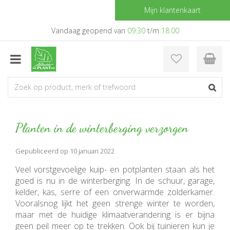
G
Mijn klantenkaart
a
n
Vandaag geopend van
09:30
t/m
18:00
a
a
r
c
o
n
t
e
Planten in de winterberging verzorgen
n
t
Gepubliceerd op
10 januari 2022
Veel vorstgevoelige kuip- en potplanten staan als het
goed is nu in de winterberging. In de schuur, garage,
kelder, kas, serre of een onverwarmde zolderkamer.
Vooralsnog lijkt het geen strenge winter te worden,
maar met de huidige klimaatverandering is er bijna
geen peil meer op te trekken. Ook bij tuinieren kun je