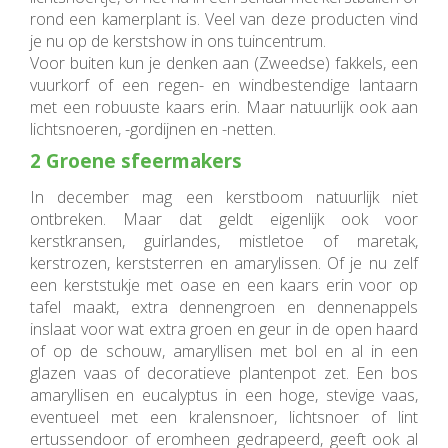
rond een kamerplant is. Veel van deze producten vind
je nu op de kerstshow in ons tuincentrum.
Voor buiten kun je denken aan (Zweedse) fakkels, een
vuurkorf of een regen- en windbestendige lantaarn
met een robuuste kaars erin. Maar natuurlijk ook aan
lichtsnoeren, -gordijnen en -netten.
2 Groene sfeermakers
In december mag een kerstboom natuurlijk niet
ontbreken. Maar dat geldt eigenlijk ook voor
kerstkransen, guirlandes, mistletoe of maretak,
kerstrozen, kerststerren en amarylissen. Of je nu zelf
een kerststukje met oase en een kaars erin voor op
tafel maakt, extra dennengroen en dennenappels
inslaat voor wat extra groen en geur in de open haard
of op de schouw, amaryllisen met bol en al in een
glazen vaas of decoratieve plantenpot zet. Een bos
amaryllisen en eucalyptus in een hoge, stevige vaas,
eventueel met een kralensnoer, lichtsnoer of lint
ertussendoor of eromheen gedrapeerd, geeft ook al