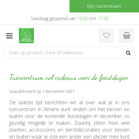
G
Mijn klantenkaart
a
n
Vandaag geopend van
10:00
t/m
17:00
a
a
r
c
o
n
t
e
Tuincentrum vol cadeaus voor de feestdagen
n
t
Gepubliceerd op
1 december 2021
De laatste tijd berichtten we al over wat je in ons
tuincentrum in Almere kunt vinden om het binnen en
buiten voor de komende feestdagen in december zo
gezellig mogelijk te maken. Daarbij zitten heel veel
planten, accessoires en kerstdecoraties voor binnen
en buiten waar je ook een ander een plezier mee kunt