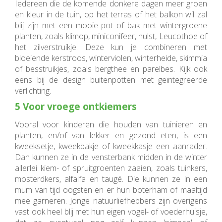
Iedereen die de komende donkere dagen meer groen
en kleur in de tuin, op het terras of het balkon wil zal
blij zijn met een mooie pot of bak met wintergroene
planten, zoals klimop, miniconifeer, hulst, Leucothoe of
het zilverstruikje. Deze kun je combineren met
bloeiende kerstroos, winterviolen, winterheide, skimmia
of besstruikjes, zoals bergthee en parelbes. Kijk ook
eens bij de design buitenpotten met geïntegreerde
verlichting.
5 Voor vroege ontkiemers
Vooral voor kinderen die houden van tuinieren en
planten, en/of van lekker en gezond eten, is een
kweeksetje, kweekbakje of kweekkasje een aanrader.
Dan kunnen ze in de vensterbank midden in de winter
allerlei kiem- of spruitgroenten zaaien, zoals tuinkers,
mosterdkers, alfalfa en taugé. Die kunnen ze in een
mum van tijd oogsten en er hun boterham of maaltijd
mee garneren. Jonge natuurliefhebbers zijn overigens
vast ook heel blij met hun eigen vogel- of voederhuisje,