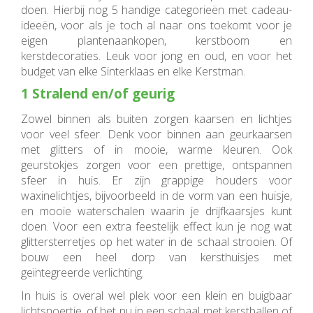
doen. Hierbij nog 5 handige categorieën met cadeau-
ideeën, voor als je toch al naar ons toekomt voor je
eigen plantenaankopen, kerstboom en
kerstdecoraties. Leuk voor jong en oud, en voor het
budget van elke Sinterklaas en elke Kerstman.
1 Stralend en/of geurig
Zowel binnen als buiten zorgen kaarsen en lichtjes
voor veel sfeer. Denk voor binnen aan geurkaarsen
met glitters of in mooie, warme kleuren. Ook
geurstokjes zorgen voor een prettige, ontspannen
sfeer in huis. Er zijn grappige houders voor
waxinelichtjes, bijvoorbeeld in de vorm van een huisje,
en mooie waterschalen waarin je drijfkaarsjes kunt
doen. Voor een extra feestelijk effect kun je nog wat
glittersterretjes op het water in de schaal strooien. Of
bouw een heel dorp van kersthuisjes met
geïntegreerde verlichting.
In huis is overal wel plek voor een klein en buigbaar
lichtsnoertje, of het nu in een schaal met kerstballen of