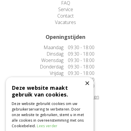
FAQ
Service
Contact
Vacatures
Openingstijden
Maandag
09:30 - 18:00
Dinsdag
09:30 - 18:00
Woensdag
09:30 - 18:00
Donderdag
09:30 - 18:00
Vrijdag
09:30 - 18:00
Zaterdag
09:30 - 17:00
×
Zondag
10:00 - 17:00
Deze website maakt
gebruik van cookies.
Afwijkende openingstijden tonen
Deze website gebruikt cookies om uw
gebruikerservaring te verbeteren. Door
Onze locatie
onze website te gebruiken, stemt u in met
alle cookies in overeenstemming met ons
Tuincentrum Alméérplant
Cookiebeleid.
Lees verder
Jac. P. Thijsseweg 4