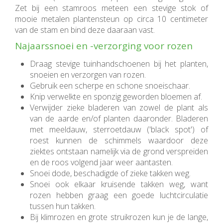
Zet bij een stamroos meteen een stevige stok of
mooie metalen plantensteun op circa 10 centimeter
van de stam en bind deze daaraan vast.
Najaarssnoei en -verzorging voor rozen
Draag stevige tuinhandschoenen bij het planten,
snoeien en verzorgen van rozen.
Gebruik een scherpe en schone snoeischaar.
Knip verwelkte en sponzig geworden bloemen af.
Verwijder zieke bladeren van zowel de plant als
van de aarde en/of planten daaronder. Bladeren
met meeldauw, sterroetdauw ('black spot') of
roest kunnen de schimmels waardoor deze
ziektes ontstaan namelijk via de grond verspreiden
en de roos volgend jaar weer aantasten.
Snoei dode, beschadigde of zieke takken weg.
Snoei ook elkaar kruisende takken weg, want
rozen hebben graag een goede luchtcirculatie
tussen hun takken.
Bij klimrozen en grote struikrozen kun je de lange,