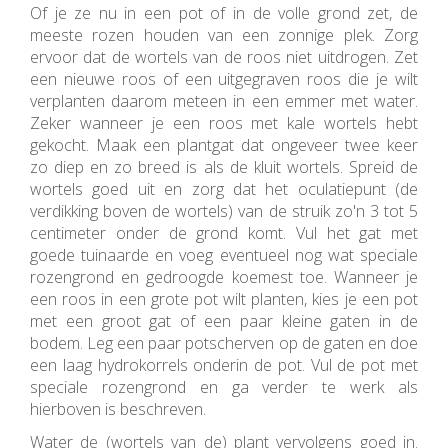
Of je ze nu in een pot of in de volle grond zet, de
meeste rozen houden van een zonnige plek. Zorg
ervoor dat de wortels van de roos niet uitdrogen. Zet
een nieuwe roos of een uitgegraven roos die je wilt
verplanten daarom meteen in een emmer met water.
Zeker wanneer je een roos met kale wortels hebt
gekocht. Maak een plantgat dat ongeveer twee keer
zo diep en zo breed is als de kluit wortels. Spreid de
wortels goed uit en zorg dat het oculatiepunt (de
verdikking boven de wortels) van de struik zo'n 3 tot 5
centimeter onder de grond komt. Vul het gat met
goede tuinaarde en voeg eventueel nog wat speciale
rozengrond en gedroogde koemest toe. Wanneer je
een roos in een grote pot wilt planten, kies je een pot
met een groot gat of een paar kleine gaten in de
bodem. Leg een paar potscherven op de gaten en doe
een laag hydrokorrels onderin de pot. Vul de pot met
speciale rozengrond en ga verder te werk als
hierboven is beschreven.
Water de (wortels van de) plant vervolgens goed in.