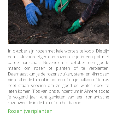
In oktober zijn rozen met kale wortels te koop. Die zijn
een stuk voordeliger dan rozen die je in een pot met
aarde aanschaft. Bovendien is oktober een goede
maand om rozen te planten of te verplanten.
Daarnaast kun je de rozenstruiken, stam- en klimrozen
die je al in de tuin of in potten of op je balkon of terras
hebt staan snoeien om ze goed de winter door te
laten komen. Tips van ons tuincentrum in Almere zodat
je volgend jaar kunt genieten van een romantische
rozenweelde in de tuin of op het balkon.
Rozen (ver)planten