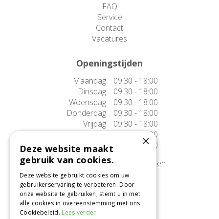
FAQ
Service
Contact
Vacatures
Openingstijden
Maandag
09:30 - 18:00
Dinsdag
09:30 - 18:00
Woensdag
09:30 - 18:00
Donderdag
09:30 - 18:00
Vrijdag
09:30 - 18:00
Zaterdag
09:30 - 17:00
×
Zondag
10:00 - 17:00
Deze website maakt
gebruik van cookies.
Afwijkende openingstijden tonen
Deze website gebruikt cookies om uw
gebruikerservaring te verbeteren. Door
Onze locatie
onze website te gebruiken, stemt u in met
alle cookies in overeenstemming met ons
Tuincentrum Alméérplant
Cookiebeleid.
Lees verder
Jac. P. Thijsseweg 4