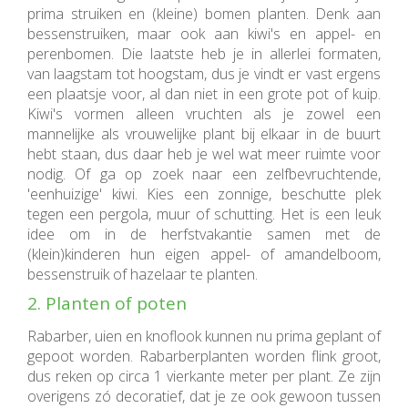
prima struiken en (kleine) bomen planten. Denk aan
bessenstruiken, maar ook aan kiwi's en appel- en
perenbomen. Die laatste heb je in allerlei formaten,
van laagstam tot hoogstam, dus je vindt er vast ergens
een plaatsje voor, al dan niet in een grote pot of kuip.
Kiwi's vormen alleen vruchten als je zowel een
mannelijke als vrouwelijke plant bij elkaar in de buurt
hebt staan, dus daar heb je wel wat meer ruimte voor
nodig. Of ga op zoek naar een zelfbevruchtende,
'eenhuizige' kiwi. Kies een zonnige, beschutte plek
tegen een pergola, muur of schutting. Het is een leuk
idee om in de herfstvakantie samen met de
(klein)kinderen hun eigen appel- of amandelboom,
bessenstruik of hazelaar te planten.
2. Planten of poten
Rabarber, uien en knoflook kunnen nu prima geplant of
gepoot worden. Rabarberplanten worden flink groot,
dus reken op circa 1 vierkante meter per plant. Ze zijn
overigens zó decoratief, dat je ze ook gewoon tussen