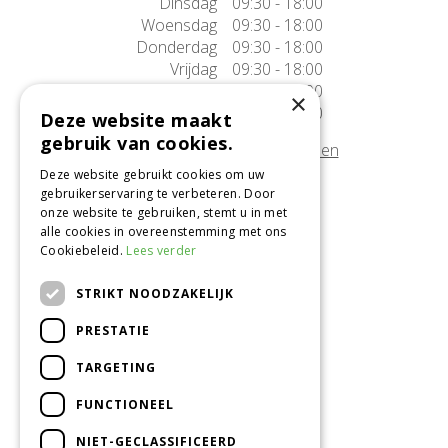
Dinsdag
09:30 - 18:00
Woensdag
09:30 - 18:00
Donderdag
09:30 - 18:00
Vrijdag
09:30 - 18:00
Zaterdag
09:30 - 17:00
×
Zondag
10:00 - 17:00
Deze website maakt
gebruik van cookies.
Afwijkende openingstijden tonen
Deze website gebruikt cookies om uw
gebruikerservaring te verbeteren. Door
Onze locatie
onze website te gebruiken, stemt u in met
alle cookies in overeenstemming met ons
Tuincentrum Alméérplant
Cookiebeleid.
Lees verder
Jac. P. Thijsseweg 4
1331 AH Almere
STRIKT NOODZAKELIJK
036-5365007
PRESTATIE
Info@almeerplant.nl
facebook
TARGETING
instagram
FUNCTIONEEL
pinterest
NIET-GECLASSIFICEERD