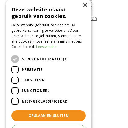
Zaterdag
09:30 - 17:00
×
Zondag
10:00 - 17:00
Deze website maakt
gebruik van cookies.
Afwijkende openingstijden tonen
Deze website gebruikt cookies om uw
gebruikerservaring te verbeteren. Door
Onze locatie
onze website te gebruiken, stemt u in met
alle cookies in overeenstemming met ons
Tuincentrum Alméérplant
Cookiebeleid.
Lees verder
Jac. P. Thijsseweg 4
1331 AH Almere
STRIKT NOODZAKELIJK
036-5365007
PRESTATIE
Info@almeerplant.nl
facebook
TARGETING
instagram
FUNCTIONEEL
pinterest
NIET-GECLASSIFICEERD
OPSLAAN EN SLUITEN