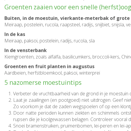
Groenten zaaien voor een snelle (herfst)oog
Buiten, in de moestuin, vierkante-meterbak of grote
Meiraap, postelein, rucola, raapsteel, radijs, snijbiet, snijsla, v
In de kas
Meiraap, paksoi, postelein, radijs, rucola, sla
In de vensterbank
Kiemgroenten, zoals alfalfa, basilicumkers, broccoli-kers, Chin
Groenten en fruit planten in augustus
Aardbeien, herfstbloemkool, paksoi, winterprei
5 nazomerse moestuintips
Verbeter de vruchtbaarheid van de grond in je moestuin 
Laat je zaailingen (en pootgoed) niet uitdrogen. Geef ni
Zo voorkom je dat de zaden wegspoelen of op een klontje
Door natte perioden kunnen ziekten en schimmels ontsta
rupsen die je koolgewassen belagen. Controleer vooral de
Snoei bramenstruiken, pruimenbomen, lei-peren en lei-ap