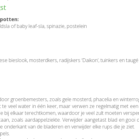
st
 potten:
eldsla of baby leaf-sla, spinazie, postelein
ese bieslook, mosterdkers, radijskers ‘Daikon’, tuinkers en taugé
door groenbemesters, zoals gele mosterd, phacelia en winterrog
et te veel water in één keer, maar verwen ze regelmatig met ee
 bij elkaar terechtkomen, waardoor je veel zult moeten verspe
an, zoals aardappelziekte. Verwijder aangetast blad en gooi 
 onderkant van de bladeren en verwijder elke rups die je ziet.
pels.