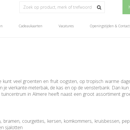
en
Cadeaukaarten
Vacatures
Openingstijden & Contact
Je kunt veel groenten en fruit oogsten, op tropisch warme dage
k in je vierkante-meterbak, de kas en op de vensterbank. Dan ku
s tuincentrum in Almere heeft naast een groot assortiment gr
n, bramen, courgettes, kersen, komkommers, kruisbessen, peper
n sjalotten