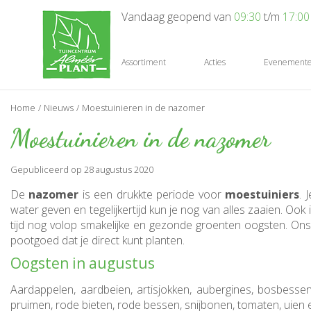
Ga
Vandaag geopend van
09:30
t/m
17:00
naar
content
Assortiment
Acties
Evenement
Home
Nieuws
Moestuinieren in de nazomer
Moestuinieren in de nazomer
Gepubliceerd op
28 augustus 2020
De
nazomer
is een drukkte periode voor
moestuiniers
. 
water geven en tegelijkertijd kun je nog van alles zaaien. Oo
tijd nog volop smakelijke en gezonde groenten oogsten. On
pootgoed dat je direct kunt planten.
Oogsten in augustus
Aardappelen, aardbeien, artisjokken, aubergines, bosbesse
pruimen, rode bieten, rode bessen, snijbonen, tomaten, uien e