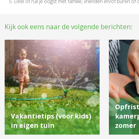
Deel of ruil je oogst met familie, vrienden en/of buren o
Kijk ook eens naar de volgende berichten:
Opfrist
Vakantietips (voor kids)
kamerp
in eigen tuin
zomer