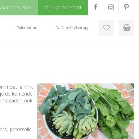
Kaart activeren
Mijn klantenkaart
Tuincentrum
De Alméérplant app
n moet je flink
n je de komende
oentezaden ook
s, peterselie,