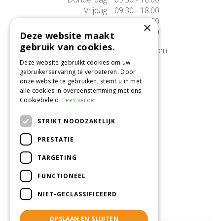
Vrijdag
09:30 - 18:00
Zaterdag
09:30 - 17:00
×
Zondag
10:00 - 17:00
Deze website maakt
gebruik van cookies.
Afwijkende openingstijden tonen
Deze website gebruikt cookies om uw
gebruikerservaring te verbeteren. Door
Onze locatie
onze website te gebruiken, stemt u in met
alle cookies in overeenstemming met ons
Tuincentrum Alméérplant
Cookiebeleid.
Lees verder
Jac. P. Thijsseweg 4
1331 AH Almere
STRIKT NOODZAKELIJK
036-5365007
PRESTATIE
Info@almeerplant.nl
facebook
TARGETING
instagram
FUNCTIONEEL
pinterest
NIET-GECLASSIFICEERD
OPSLAAN EN SLUITEN