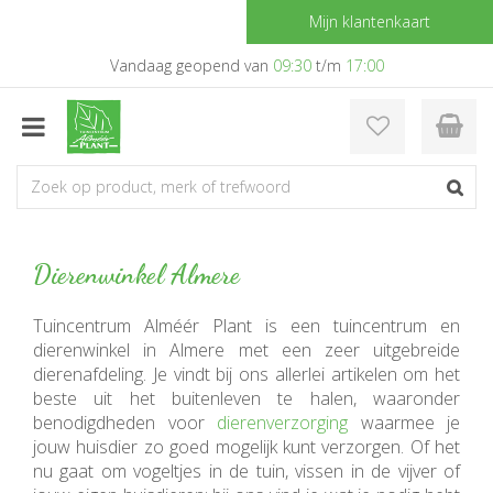
G
Mijn klantenkaart
a
n
Vandaag geopend van
09:30
t/m
17:00
a
a
r
c
o
n
t
e
Dierenwinkel Almere
n
t
Tuincentrum Alméér Plant is een tuincentrum en
dierenwinkel in Almere met een zeer uitgebreide
dierenafdeling. Je vindt bij ons allerlei artikelen om het
beste uit het buitenleven te halen, waaronder
benodigdheden voor
dierenverzorging
waarmee je
jouw huisdier zo goed mogelijk kunt verzorgen. Of het
nu gaat om vogeltjes in de tuin, vissen in de vijver of