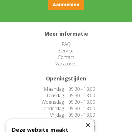
Meer informatie
FAQ
Service
Contact
Vacatures
Openingstijden
Maandag
09:30 - 18:00
Dinsdag
09:30 - 18:00
Woensdag
09:30 - 18:00
Donderdag
09:30 - 18:00
Vrijdag
09:30 - 18:00
Zaterdag
09:30 - 17:00
×
Zondag
10:00 - 17:00
Deze website maakt