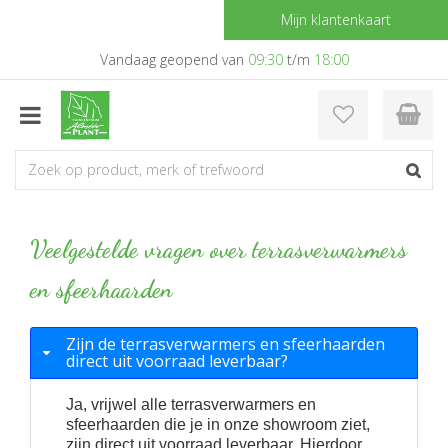
G
Mijn klantenkaart
a
n
Vandaag geopend van
09:30
t/m
18:00
a
a
r
c
o
n
t
e
Veelgestelde vragen over terrasverwarmers
n
t
en sfeerhaarden
Zijn de terrasverwarmers en sfeerhaarden
direct uit voorraad leverbaar?
Ja, vrijwel alle terrasverwarmers en
sfeerhaarden die je in onze showroom ziet,
zijn direct uit voorraad leverbaar. Hierdoor