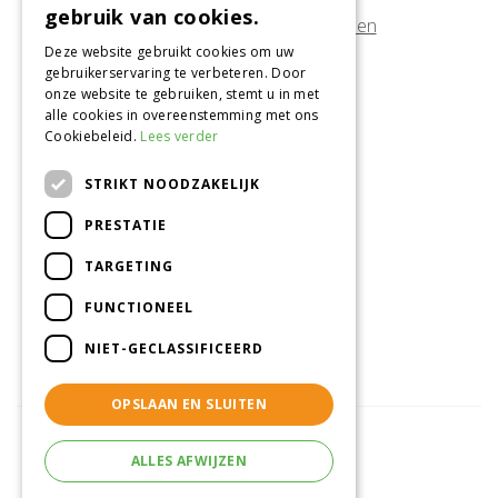
gebruik van cookies.
Afwijkende openingstijden tonen
Deze website gebruikt cookies om uw
gebruikerservaring te verbeteren. Door
Onze locatie
onze website te gebruiken, stemt u in met
alle cookies in overeenstemming met ons
Tuincentrum Alméérplant
Cookiebeleid.
Lees verder
Jac. P. Thijsseweg 4
1331 AH Almere
STRIKT NOODZAKELIJK
036-5365007
PRESTATIE
Info@almeerplant.nl
facebook
TARGETING
instagram
FUNCTIONEEL
pinterest
NIET-GECLASSIFICEERD
OPSLAAN EN SLUITEN
ALLES AFWIJZEN
© Tuincentrum Alméérplant
Green Solutions