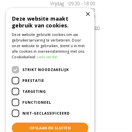
Vrijdag
09:30 - 18:00
Zaterdag
09:30 - 17:00
×
Zondag
10:00 - 17:00
Deze website maakt
gebruik van cookies.
Afwijkende openingstijden tonen
Deze website gebruikt cookies om uw
gebruikerservaring te verbeteren. Door
Onze locatie
onze website te gebruiken, stemt u in met
alle cookies in overeenstemming met ons
Tuincentrum Alméérplant
Cookiebeleid.
Lees verder
Jac. P. Thijsseweg 4
1331 AH Almere
STRIKT NOODZAKELIJK
036-5365007
PRESTATIE
Info@almeerplant.nl
facebook
TARGETING
instagram
FUNCTIONEEL
pinterest
NIET-GECLASSIFICEERD
OPSLAAN EN SLUITEN