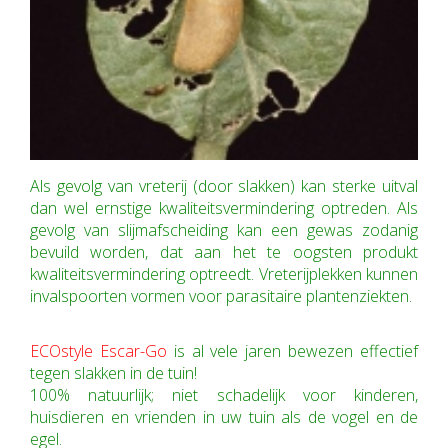
Als gevolg van vreterij (door slakken) kan sterke uitval
dan wel ernstige kwaliteitsvermindering optreden. Als
gevolg van slijmafscheiding kan een gewas zodanig
bevuild worden, dat aan het te oogsten produkt
kwaliteitsvermindering optreedt. Vreterijplekken kunnen
invalspoorten vormen voor parasitaire plantenziekten.
ECOstyle Escar-Go
is al vele jaren bewezen effectief
tegen slakken in de tuin!
100% natuurlijk; niet schadelijk voor kinderen,
huisdieren en vrienden in uw tuin als de vogel en de
egel.