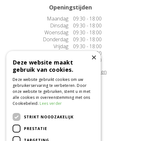
Openingstijden
Maandag
09:30 - 18:00
Dinsdag
09:30 - 18:00
Woensdag
09:30 - 18:00
Donderdag
09:30 - 18:00
Vrijdag
09:30 - 18:00
Zaterdag
09:30 - 17:00
×
Zondag
10:00 - 17:00
Deze website maakt
gebruik van cookies.
Afwijkende openingstijden tonen
Deze website gebruikt cookies om uw
gebruikerservaring te verbeteren. Door
Onze locatie
onze website te gebruiken, stemt u in met
alle cookies in overeenstemming met ons
Tuincentrum Alméérplant
Cookiebeleid.
Lees verder
Jac. P. Thijsseweg 4
1331 AH Almere
STRIKT NOODZAKELIJK
036-5365007
PRESTATIE
Info@almeerplant.nl
facebook
TARGETING