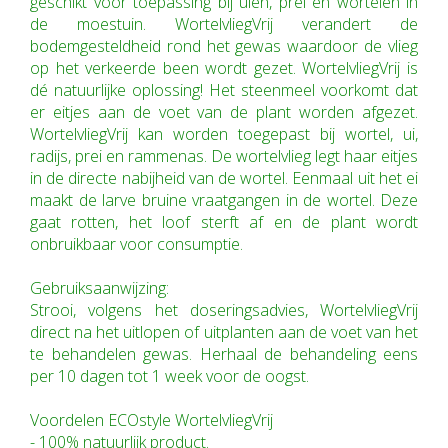
geschikt voor toepassing bij uien, prei en wortelen in
de moestuin. WortelvliegVrij verandert de
bodemgesteldheid rond het gewas waardoor de vlieg
op het verkeerde been wordt gezet. WortelvliegVrij is
dé natuurlijke oplossing! Het steenmeel voorkomt dat
er eitjes aan de voet van de plant worden afgezet.
WortelvliegVrij kan worden toegepast bij wortel, ui,
radijs, prei en rammenas. De wortelvlieg legt haar eitjes
in de directe nabijheid van de wortel. Eenmaal uit het ei
maakt de larve bruine vraatgangen in de wortel. Deze
gaat rotten, het loof sterft af en de plant wordt
onbruikbaar voor consumptie.
Gebruiksaanwijzing:
Strooi, volgens het doseringsadvies, WortelvliegVrij
direct na het uitlopen of uitplanten aan de voet van het
te behandelen gewas. Herhaal de behandeling eens
per 10 dagen tot 1 week voor de oogst.
Voordelen ECOstyle WortelvliegVrij
- 100% natuurlijk product.