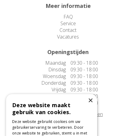
Meer informatie
FAQ
Service
Contact
Vacatures
Openingstijden
Maandag
09:30 - 18:00
Dinsdag
09:30 - 18:00
Woensdag
09:30 - 18:00
Donderdag
09:30 - 18:00
Vrijdag
09:30 - 18:00
Zaterdag
09:30 - 17:00
×
Zondag
10:00 - 17:00
Deze website maakt
gebruik van cookies.
Afwijkende openingstijden tonen
Deze website gebruikt cookies om uw
gebruikerservaring te verbeteren. Door
Onze locatie
onze website te gebruiken, stemt u in met