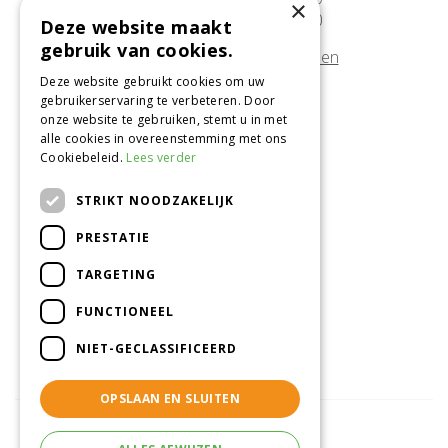
×
Zondag
10:00 - 17:00
Deze website maakt
gebruik van cookies.
Afwijkende openingstijden tonen
Deze website gebruikt cookies om uw
gebruikerservaring te verbeteren. Door
Onze locatie
onze website te gebruiken, stemt u in met
alle cookies in overeenstemming met ons
Tuincentrum Alméérplant
Cookiebeleid.
Lees verder
Jac. P. Thijsseweg 4
1331 AH Almere
STRIKT NOODZAKELIJK
036-5365007
PRESTATIE
Info@almeerplant.nl
facebook
TARGETING
instagram
FUNCTIONEEL
pinterest
NIET-GECLASSIFICEERD
OPSLAAN EN SLUITEN