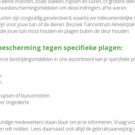
kleine insecten, zoals slakken, rupsen en luizen, of grotere di
gewasbeschermingsmiddelen om deze indringers af te weren.
ten zijn zorgvuldig geselecteerd, waarbij we milieuvriendelijke o
 zijn voor jouw tuin of de dieren. Bezoek Tuincentrum Alméérpla
die jouw tuin mooi houden en plagen buiten de deur houden.
escherming tegen specifieke plagen:
erse bestrijdingsmiddelen in ons assortiment kan je specifieke 
n
n
rupsen of buxusmotten
er ongedierte
ndige medewerkers staan klaar om je te informeren. Vraag voor
en wilt redden. Lees daarnaast ook altijd de gebruiksaanwijzin