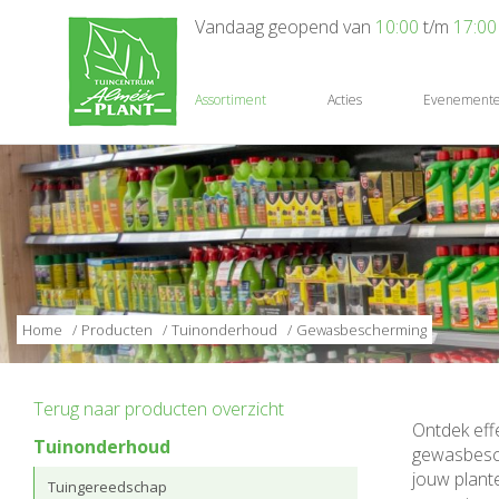
Ga
Vandaag geopend van
10:00
t/m
17:00
naar
content
Assortiment
Acties
Evenement
Home
Producten
Tuinonderhoud
Gewasbescherming
Terug naar producten overzicht
Ontdek eff
Tuinonderhoud
gewasbesch
jouw plant
Tuingereedschap