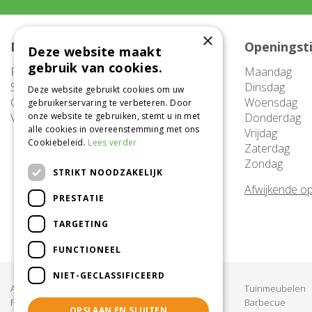
×
Meer informatie
Openingst
Deze website maakt
gebruik van cookies.
FAQ
Maandag
Service
Dinsdag
Deze website gebruikt cookies om uw
Contact
Woensdag
gebruikerservaring te verbeteren. Door
Vacatures
onze website te gebruiken, stemt u in met
Donderdag
alle cookies in overeenstemming met ons
Vrijdag
Cookiebeleid.
Lees verder
Zaterdag
Zondag
STRIKT NOODZAKELIJK
Afwijkende op
PRESTATIE
TARGETING
FUNCTIONEEL
NIET-GECLASSIFICEERD
Acties & Aanbiedingen
Tuinmeubelen
Planten
Barbecue
OPSLAAN EN SLUITEN