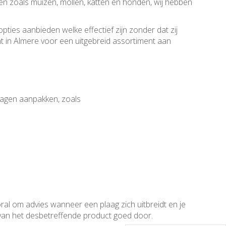
eren zoals muizen, mollen, katten en honden, wij hebben
pties aanbieden welke effectief zijn zonder dat zij
nt in Almere voor een uitgebreid assortiment aan
plagen aanpakken, zoals
al om advies wanneer een plaag zich uitbreidt en je
g van het desbetreffende product goed door.