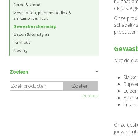
nu gaat om 
Aarde & grond
de juiste 
Meststoffen, plantenvoeding &
Onze produc
siertuinonderhoud
schadelijk
Gewasbescherming
producten 
Gazon & Kunstgras
Tuinhout
Gewasb
Kleding
Met de div
Zoeken
Slakke
Rupse
Luizen
Wis selectie
Buxus
En and
Onze desku
jouw plant