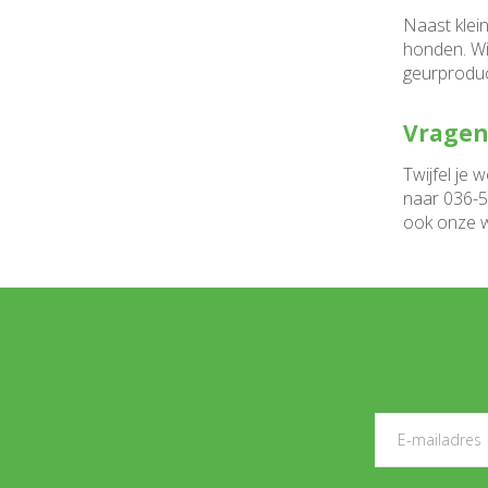
Naast klei
honden. Wij
geurproduct
Vragen
Twijfel je 
naar 036-5
ook onze w