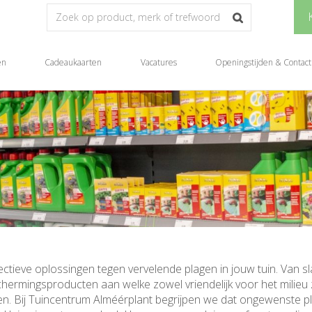
en
Cadeaukaarten
Vacatures
Openingstijden & Contact
ectieve oplossingen tegen vervelende plagen in jouw tuin. Van s
ermingsproducten aan welke zowel vriendelijk voor het milieu z
en. Bij Tuincentrum Alméérplant begrijpen we dat ongewenste p