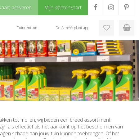
Kaart activeren
Mijn klantenkaart
Tuincentrum
De Alméérplant app
lakken tot mollen, wij bieden een breed assortiment
ijn als effectief als het aankomt op het beschermen van
lagen schade aan jouw tuin kunnen toebrengen. Of het