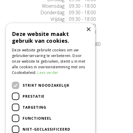
Woensdag
09:30 - 18:00
Donderdag
09:30 - 18:00
Vrijdag
09:30 - 18:00
Zaterdag
09:30 - 17:00
×
Zondag
10:00 - 17:00
Deze website maakt
gebruik van cookies.
Afwijkende openingstijden tonen
Deze website gebruikt cookies om uw
gebruikerservaring te verbeteren. Door
Onze locatie
onze website te gebruiken, stemt u in met
alle cookies in overeenstemming met ons
Tuincentrum Alméérplant
Cookiebeleid.
Lees verder
Jac. P. Thijsseweg 4
1331 AH Almere
STRIKT NOODZAKELIJK
036-5365007
PRESTATIE
Info@almeerplant.nl
facebook
TARGETING
instagram
FUNCTIONEEL
pinterest
NIET-GECLASSIFICEERD