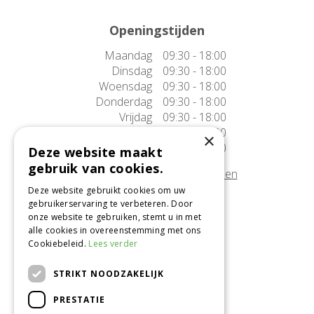
Openingstijden
Maandag
09:30 - 18:00
Dinsdag
09:30 - 18:00
Woensdag
09:30 - 18:00
Donderdag
09:30 - 18:00
Vrijdag
09:30 - 18:00
Zaterdag
09:30 - 17:00
×
Zondag
10:00 - 17:00
Deze website maakt
gebruik van cookies.
Afwijkende openingstijden tonen
Deze website gebruikt cookies om uw
gebruikerservaring te verbeteren. Door
Onze locatie
onze website te gebruiken, stemt u in met
alle cookies in overeenstemming met ons
Tuincentrum Alméérplant
Cookiebeleid.
Lees verder
Jac. P. Thijsseweg 4
1331 AH Almere
STRIKT NOODZAKELIJK
036-5365007
PRESTATIE
Info@almeerplant.nl