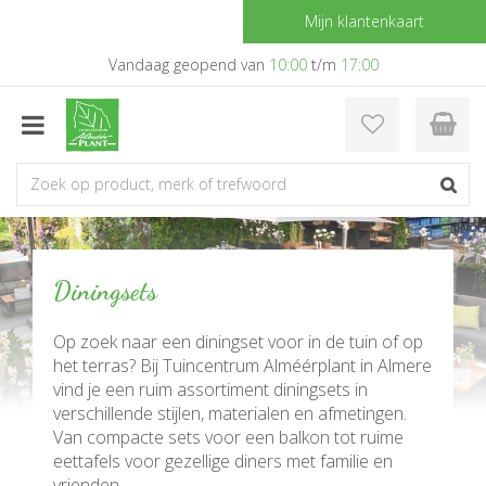
G
Mijn klantenkaart
a
n
Vandaag geopend van
10:00
t/m
17:00
a
a
r
c
o
n
t
e
n
Diningsets
t
Op zoek naar een diningset voor in de tuin of op
het terras? Bij Tuincentrum Alméérplant in Almere
vind je een ruim assortiment diningsets in
verschillende stijlen, materialen en afmetingen.
Van compacte sets voor een balkon tot ruime
eettafels voor gezellige diners met familie en
vrienden.