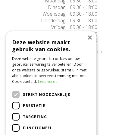
Maandag
09:30 - 18:00
Dinsdag
09:30 - 18:00
Woensdag
09:30 - 18:00
Donderdag
09:30 - 18:00
Vrijdag
09:30 - 18:00
Zaterdag
09:30 - 17:00
×
Zondag
10:00 - 17:00
Deze website maakt
gebruik van cookies.
Afwijkende openingstijden tonen
Deze website gebruikt cookies om uw
gebruikerservaring te verbeteren. Door
Onze locatie
onze website te gebruiken, stemt u in met
alle cookies in overeenstemming met ons
Tuincentrum Alméérplant
Cookiebeleid.
Lees verder
Jac. P. Thijsseweg 4
1331 AH Almere
STRIKT NOODZAKELIJK
036-5365007
PRESTATIE
Info@almeerplant.nl
facebook
TARGETING
instagram
FUNCTIONEEL