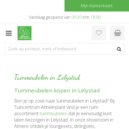
G
Mijn klantenkaart
a
n
Vandaag geopend van
09:30
t/m
18:00
a
a
r
c
o
n
t
e
n
Tuinmeubelen in Lelystad
t
Tuinmeubelen kopen in Lelystad
Ben je op zoek naar tuinmeubelen in Lelystad? Bij
Tuincentrum Alméérplant vind je een ruim
assortiment
tuinmeubelen
dat je eenvoudig kunt
laten bezorgen in Lelystad. In onze showroom in
Almere ontdek je loungesets, diningsets,