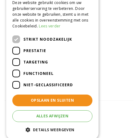
Deze website gebruikt cookies om uw
gebruikerservaring te verbeteren. Door
Onze locatie
onze website te gebruiken, stemt u in met
alle cookies in overeenstemming met ons
Tuincentrum Alméérplant
Cookiebeleid.
Lees verder
Jac. P. Thijsseweg 4
1331 AH Almere
STRIKT NOODZAKELIJK
036-5365007
PRESTATIE
Info@almeerplant.nl
facebook
TARGETING
instagram
FUNCTIONEEL
pinterest
NIET-GECLASSIFICEERD
OPSLAAN EN SLUITEN
ALLES AFWIJZEN
© Tuincentrum Alméérplant
Green Solutions
DETAILS WEERGEVEN
Tuincentrum Overzicht