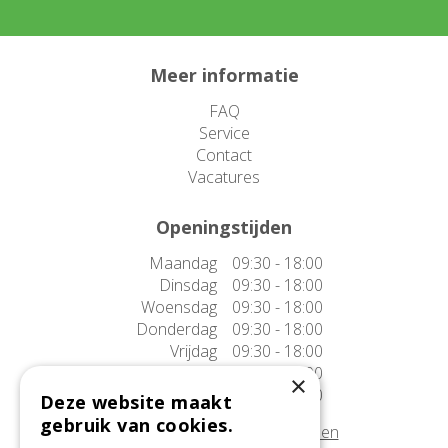
Meer informatie
FAQ
Service
Contact
Vacatures
Openingstijden
Maandag
09:30 - 18:00
Dinsdag
09:30 - 18:00
Woensdag
09:30 - 18:00
Donderdag
09:30 - 18:00
Vrijdag
09:30 - 18:00
Zaterdag
09:30 - 17:00
×
Zondag
10:00 - 17:00
Deze website maakt
gebruik van cookies.
Afwijkende openingstijden tonen