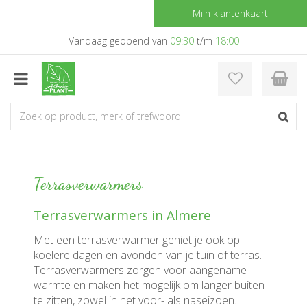
G
Mijn klantenkaart
a
n
Vandaag geopend van
09:30
t/m
18:00
a
a
r
c
o
n
t
e
n
Terrasverwarmers
t
Terrasverwarmers in Almere
Met een terrasverwarmer geniet je ook op
koelere dagen en avonden van je tuin of terras.
Terrasverwarmers zorgen voor aangename
warmte en maken het mogelijk om langer buiten
te zitten, zowel in het voor- als naseizoen.