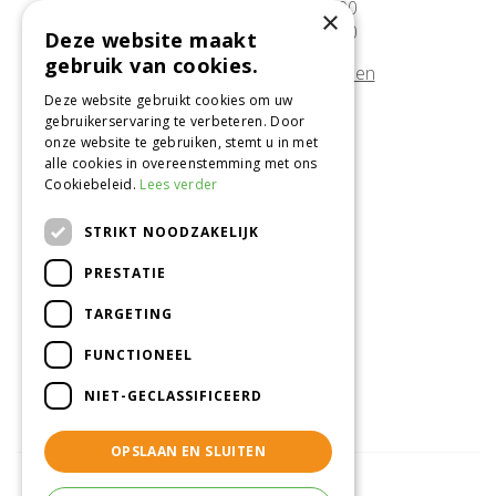
Zaterdag
09:30 - 17:00
×
Zondag
10:00 - 17:00
Deze website maakt
gebruik van cookies.
Afwijkende openingstijden tonen
Deze website gebruikt cookies om uw
gebruikerservaring te verbeteren. Door
Onze locatie
onze website te gebruiken, stemt u in met
alle cookies in overeenstemming met ons
Tuincentrum Alméérplant
Cookiebeleid.
Lees verder
Jac. P. Thijsseweg 4
1331 AH Almere
STRIKT NOODZAKELIJK
036-5365007
PRESTATIE
Info@almeerplant.nl
facebook
TARGETING
instagram
FUNCTIONEEL
pinterest
NIET-GECLASSIFICEERD
OPSLAAN EN SLUITEN