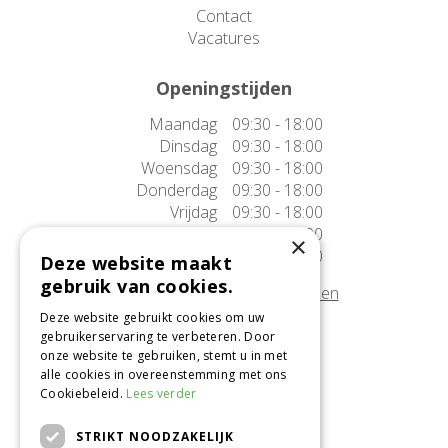
Contact
Vacatures
Openingstijden
Maandag
09:30 - 18:00
Dinsdag
09:30 - 18:00
Woensdag
09:30 - 18:00
Donderdag
09:30 - 18:00
Vrijdag
09:30 - 18:00
Zaterdag
09:30 - 17:00
×
Zondag
10:00 - 17:00
Deze website maakt
gebruik van cookies.
Afwijkende openingstijden tonen
Deze website gebruikt cookies om uw
gebruikerservaring te verbeteren. Door
Onze locatie
onze website te gebruiken, stemt u in met
alle cookies in overeenstemming met ons
Tuincentrum Alméérplant
Cookiebeleid.
Lees verder
Jac. P. Thijsseweg 4
1331 AH Almere
STRIKT NOODZAKELIJK