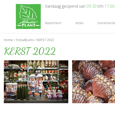
Ga
Vandaag geopend van
09:30
t/m
17:00
naar
content
Assortiment
Acties
Evenement
Home
Fotoalbums
KERST 2022
KERST 2022