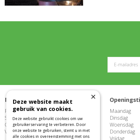
×
Meer informatie
Openingst
Deze website maakt
gebruik van cookies.
FAQ
Maandag
Service
Dinsdag
Deze website gebruikt cookies om uw
Contact
Woensdag
gebruikerservaring te verbeteren. Door
onze website te gebruiken, stemt u in met
Vacatures
Donderdag
alle cookies in overeenstemming met ons
Vrijdag