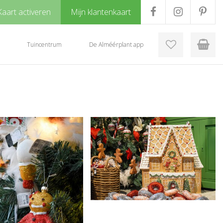
Kaart activeren
Mijn klantenkaart
Tuincentrum
De Alméérplant app