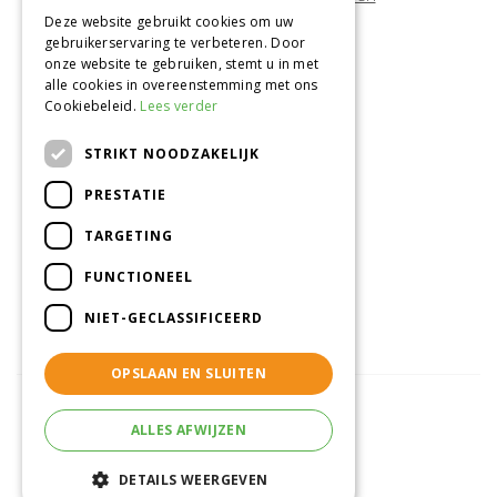
Deze website gebruikt cookies om uw
gebruikerservaring te verbeteren. Door
Onze locatie
onze website te gebruiken, stemt u in met
alle cookies in overeenstemming met ons
Tuincentrum Alméérplant
Cookiebeleid.
Lees verder
Jac. P. Thijsseweg 4
1331 AH Almere
STRIKT NOODZAKELIJK
036-5365007
PRESTATIE
Info@almeerplant.nl
facebook
TARGETING
instagram
FUNCTIONEEL
pinterest
NIET-GECLASSIFICEERD
OPSLAAN EN SLUITEN
ALLES AFWIJZEN
© Tuincentrum Alméérplant
Green Solutions
DETAILS WEERGEVEN
Tuincentrum Overzicht