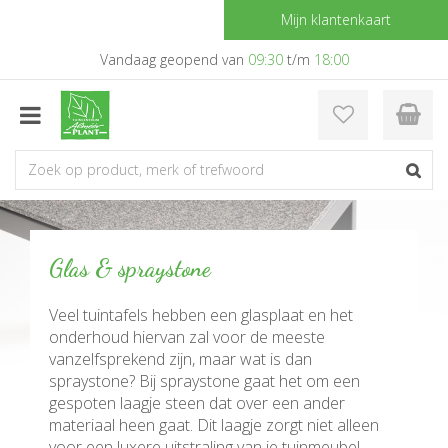
G
Mijn klantenkaart
a
n
Vandaag geopend van
09:30
t/m
18:00
a
a
r
c
o
n
t
e
n
Glas & spraystone
t
Veel tuintafels hebben een glasplaat en het
onderhoud hiervan zal voor de meeste
vanzelfsprekend zijn, maar wat is dan
spraystone? Bij spraystone gaat het om een
gespoten laagje steen dat over een ander
materiaal heen gaat. Dit laagje zorgt niet alleen
voor een luxere uitstraling van je tuinmeubel,