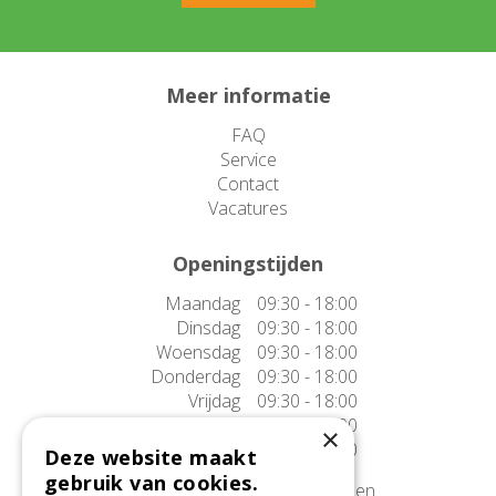
Meer informatie
FAQ
Service
Contact
Vacatures
Openingstijden
Maandag
09:30 - 18:00
Dinsdag
09:30 - 18:00
Woensdag
09:30 - 18:00
Donderdag
09:30 - 18:00
Vrijdag
09:30 - 18:00
Zaterdag
09:30 - 17:00
×
Zondag
10:00 - 17:00
Deze website maakt
gebruik van cookies.
Afwijkende openingstijden tonen