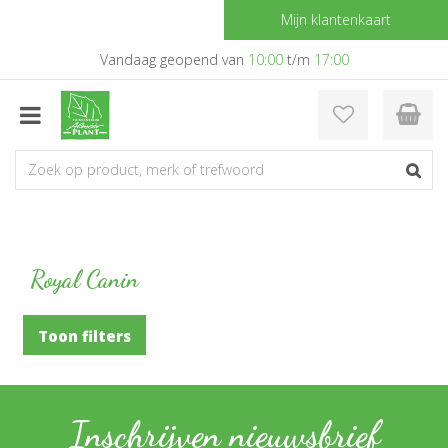
G
Mijn klantenkaart
a
n
Vandaag geopend van
10:00
t/m
17:00
a
a
r
c
o
n
t
e
n
t
Royal Canin
Toon filters
Inschrijven nieuwsbrief