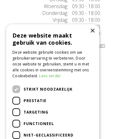
Woensdag
09:30 - 18:00
Donderdag
09:30 - 18:00
Vrijdag
09:30 - 18:00
Zaterdag
09:30 - 17:00
×
Zondag
10:00 - 17:00
Deze website maakt
gebruik van cookies.
Afwijkende openingstijden tonen
Deze website gebruikt cookies om uw
gebruikerservaring te verbeteren. Door
Onze locatie
onze website te gebruiken, stemt u in met
alle cookies in overeenstemming met ons
Tuincentrum Alméérplant
Cookiebeleid.
Lees verder
Jac. P. Thijsseweg 4
1331 AH Almere
STRIKT NOODZAKELIJK
036-5365007
PRESTATIE
Info@almeerplant.nl
facebook
TARGETING
instagram
FUNCTIONEEL
pinterest
NIET-GECLASSIFICEERD