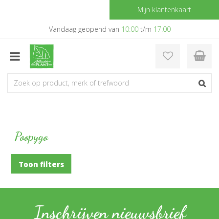
G
Mijn klantenkaart
a
n
Vandaag geopend van
10:00
t/m
17:00
a
a
r
c
o
n
t
e
n
t
Poopygo
Toon filters
Inschrijven nieuwsbrief