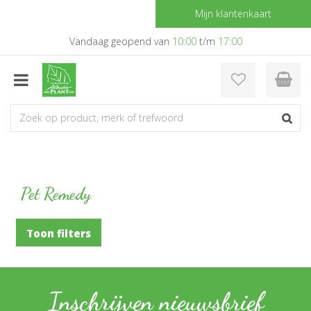
G
Mijn klantenkaart
a
n
Vandaag geopend van
10:00
t/m
17:00
a
a
r
c
o
n
t
e
n
t
Pet Remedy
Toon filters
Inschrijven nieuwsbrief