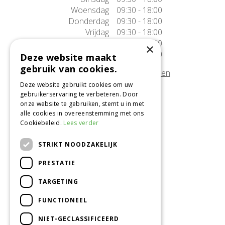
Woensdag
09:30 - 18:00
Donderdag
09:30 - 18:00
Vrijdag
09:30 - 18:00
Zaterdag
09:30 - 17:00
×
Zondag
10:00 - 17:00
Deze website maakt
gebruik van cookies.
Afwijkende openingstijden tonen
Deze website gebruikt cookies om uw
gebruikerservaring te verbeteren. Door
Onze locatie
onze website te gebruiken, stemt u in met
alle cookies in overeenstemming met ons
Tuincentrum Alméérplant
Cookiebeleid.
Lees verder
Jac. P. Thijsseweg 4
1331 AH Almere
STRIKT NOODZAKELIJK
036-5365007
PRESTATIE
Info@almeerplant.nl
facebook
TARGETING
instagram
FUNCTIONEEL
pinterest
NIET-GECLASSIFICEERD