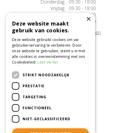
Donderdag
09:30 - 18:00
Vrijdag
09:30 - 18:00
Zaterdag
09:30 - 17:00
×
Zondag
10:00 - 17:00
Deze website maakt
gebruik van cookies.
Afwijkende openingstijden tonen
Deze website gebruikt cookies om uw
gebruikerservaring te verbeteren. Door
Onze locatie
onze website te gebruiken, stemt u in met
alle cookies in overeenstemming met ons
Tuincentrum Alméérplant
Cookiebeleid.
Lees verder
Jac. P. Thijsseweg 4
1331 AH Almere
STRIKT NOODZAKELIJK
036-5365007
PRESTATIE
Info@almeerplant.nl
facebook
TARGETING
instagram
FUNCTIONEEL
pinterest
NIET-GECLASSIFICEERD