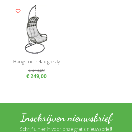
Hangstoel relax grizzly
€
349
,
00
€
249
,
00
Inschrijven nieuwsbrief
Schrijf u hier in voor onze gratis nieuwsbrief!