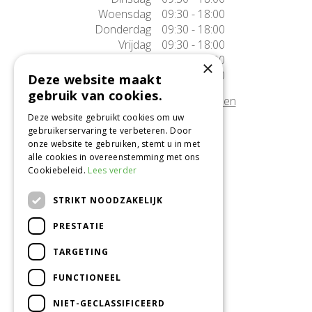
Woensdag
09:30 - 18:00
Donderdag
09:30 - 18:00
Vrijdag
09:30 - 18:00
Zaterdag
09:30 - 17:00
×
Zondag
10:00 - 17:00
Deze website maakt
gebruik van cookies.
Afwijkende openingstijden tonen
Deze website gebruikt cookies om uw
gebruikerservaring te verbeteren. Door
Onze locatie
onze website te gebruiken, stemt u in met
alle cookies in overeenstemming met ons
Tuincentrum Alméérplant
Cookiebeleid.
Lees verder
Jac. P. Thijsseweg 4
1331 AH Almere
STRIKT NOODZAKELIJK
036-5365007
PRESTATIE
Info@almeerplant.nl
facebook
TARGETING
instagram
FUNCTIONEEL
pinterest
NIET-GECLASSIFICEERD