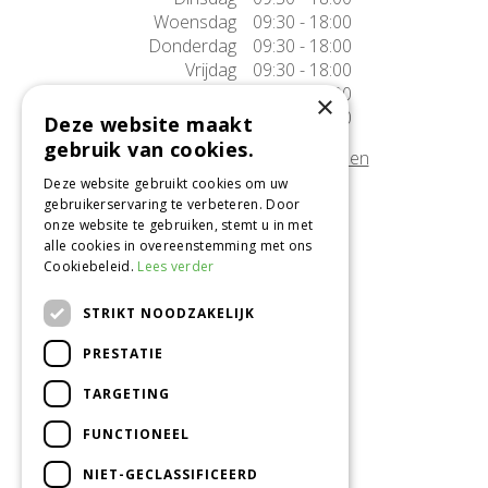
Woensdag
09:30 - 18:00
Donderdag
09:30 - 18:00
Vrijdag
09:30 - 18:00
Zaterdag
09:30 - 17:00
×
Zondag
10:00 - 17:00
Deze website maakt
gebruik van cookies.
Afwijkende openingstijden tonen
Deze website gebruikt cookies om uw
gebruikerservaring te verbeteren. Door
Onze locatie
onze website te gebruiken, stemt u in met
alle cookies in overeenstemming met ons
Tuincentrum Alméérplant
Cookiebeleid.
Lees verder
Jac. P. Thijsseweg 4
1331 AH Almere
STRIKT NOODZAKELIJK
036-5365007
PRESTATIE
Info@almeerplant.nl
facebook
TARGETING
instagram
FUNCTIONEEL
pinterest
NIET-GECLASSIFICEERD