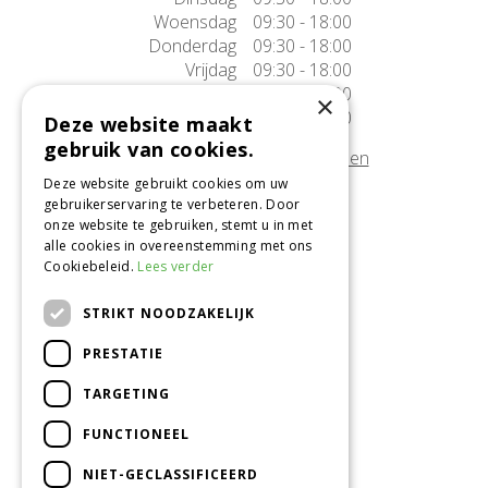
Woensdag
09:30 - 18:00
Donderdag
09:30 - 18:00
Vrijdag
09:30 - 18:00
Zaterdag
09:30 - 17:00
×
Zondag
10:00 - 17:00
Deze website maakt
gebruik van cookies.
Afwijkende openingstijden tonen
Deze website gebruikt cookies om uw
gebruikerservaring te verbeteren. Door
Onze locatie
onze website te gebruiken, stemt u in met
alle cookies in overeenstemming met ons
Tuincentrum Alméérplant
Cookiebeleid.
Lees verder
Jac. P. Thijsseweg 4
1331 AH Almere
STRIKT NOODZAKELIJK
036-5365007
PRESTATIE
Info@almeerplant.nl
facebook
TARGETING
instagram
FUNCTIONEEL
pinterest
NIET-GECLASSIFICEERD