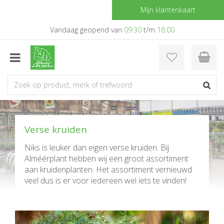
G
Mijn klantenkaart
a
n
Vandaag geopend van
09:30
t/m
18:00
a
a
r
c
o
n
t
e
n
Verse kruiden
t
Niks is leuker dan eigen verse kruiden. Bij
Alméérplant hebben wij een groot assortiment
aan kruidenplanten. Het assortiment vernieuwd
veel dus is er voor iedereen wel iets te vinden!