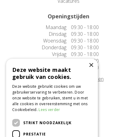
Vacatures
Openingstijden
Maandag
09:30 - 18:00
Dinsdag
09:30 - 18:00
Woensdag
09:30 - 18:00
Donderdag
09:30 - 18:00
Vrijdag
09:30 - 18:00
Zaterdag
09:30 - 17:00
×
Zondag
10:00 - 17:00
Deze website maakt
gebruik van cookies.
Afwijkende openingstijden tonen
Deze website gebruikt cookies om uw
gebruikerservaring te verbeteren. Door
Onze locatie
onze website te gebruiken, stemt u in met
alle cookies in overeenstemming met ons
Tuincentrum Alméérplant
Cookiebeleid.
Lees verder
Jac. P. Thijsseweg 4
1331 AH Almere
STRIKT NOODZAKELIJK
036-5365007
PRESTATIE
Info@almeerplant.nl