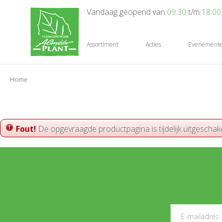
Ga
Vandaag geopend van
09:30
t/m
18:00
naar
content
Assortiment
Acties
Evenement
Home
Fout!
De opgevraagde productpagina is tijdelijk uitgeschak