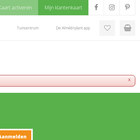
Kaart activeren
Mijn klantenkaart
Tuincentrum
De Alméérplant app
x