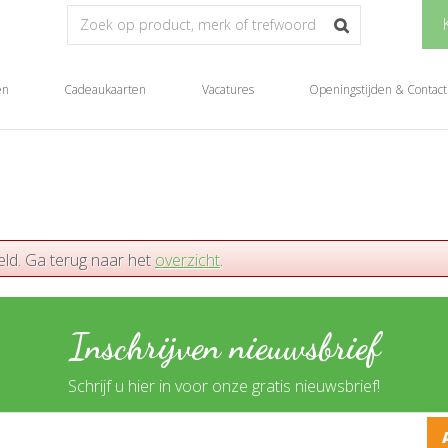
en
Cadeaukaarten
Vacatures
Openingstijden & Contact
eld. Ga terug naar het
overzicht
.
Inschrijven nieuwsbrief
Schrijf u hier in voor onze gratis nieuwsbrief!