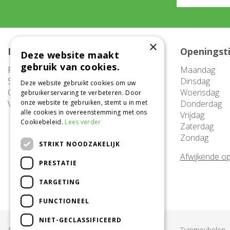
×
Meer informatie
Openingst
Deze website maakt
gebruik van cookies.
FAQ
Maandag
Service
Dinsdag
Deze website gebruikt cookies om uw
Contact
Woensdag
gebruikerservaring te verbeteren. Door
Vacatures
onze website te gebruiken, stemt u in met
Donderdag
alle cookies in overeenstemming met ons
Vrijdag
Cookiebeleid.
Lees verder
Zaterdag
Zondag
STRIKT NOODZAKELIJK
Afwijkende op
PRESTATIE
TARGETING
FUNCTIONEEL
NIET-GECLASSIFICEERD
Acties & Aanbiedingen
Tuinmeubelen