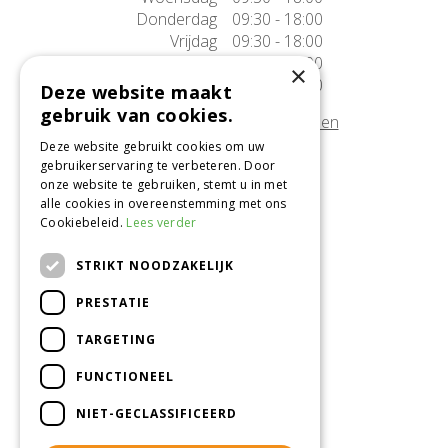
Donderdag
09:30 - 18:00
Vrijdag
09:30 - 18:00
Zaterdag
09:30 - 17:00
×
Zondag
10:00 - 17:00
Deze website maakt
gebruik van cookies.
Afwijkende openingstijden tonen
Deze website gebruikt cookies om uw
gebruikerservaring te verbeteren. Door
Onze locatie
onze website te gebruiken, stemt u in met
alle cookies in overeenstemming met ons
Tuincentrum Alméérplant
Cookiebeleid.
Lees verder
Jac. P. Thijsseweg 4
1331 AH Almere
STRIKT NOODZAKELIJK
036-5365007
PRESTATIE
Info@almeerplant.nl
facebook
TARGETING
instagram
FUNCTIONEEL
pinterest
NIET-GECLASSIFICEERD