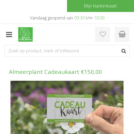
G
Mijn klantenkaart
a
n
Vandaag geopend van
09:30
t/m
18:00
a
a
r
c
o
n
t
e
Almeerplant Cadeaukaart €150,00
n
t