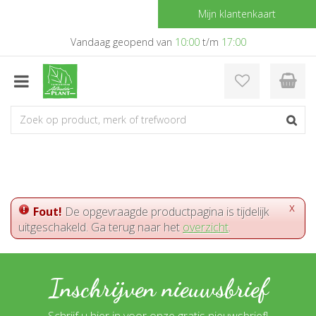
G
Mijn klantenkaart
a
n
Vandaag geopend van
10:00
t/m
17:00
a
a
r
c
o
n
t
e
n
t
x
Fout!
De opgevraagde productpagina is tijdelijk
uitgeschakeld. Ga terug naar het
overzicht
.
Inschrijven nieuwsbrief
Schrijf u hier in voor onze gratis nieuwsbrief!