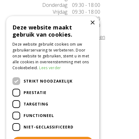
Donderdag
09:30 - 18:00
Vrijdag
09:30 - 18:00
Zaterdag
09:30 - 17:00
×
Zondag
10:00 - 17:00
Deze website maakt
gebruik van cookies.
Afwijkende openingstijden tonen
Deze website gebruikt cookies om uw
gebruikerservaring te verbeteren. Door
Onze locatie
onze website te gebruiken, stemt u in met
alle cookies in overeenstemming met ons
Tuincentrum Alméérplant
Cookiebeleid.
Lees verder
Jac. P. Thijsseweg 4
1331 AH Almere
STRIKT NOODZAKELIJK
036-5365007
PRESTATIE
Info@almeerplant.nl
facebook
TARGETING
instagram
FUNCTIONEEL
pinterest
NIET-GECLASSIFICEERD