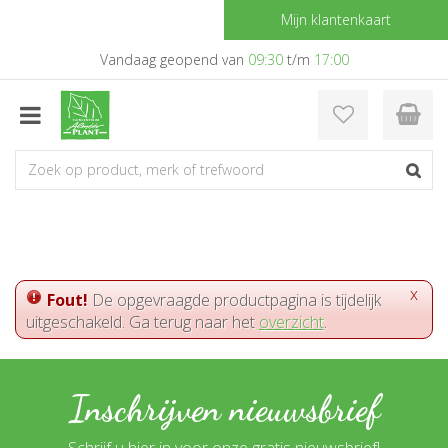
G
Mijn klantenkaart
a
n
Vandaag geopend van
09:30
t/m
17:00
a
a
r
c
o
n
t
e
n
t
x
Fout!
De opgevraagde productpagina is tijdelijk
uitgeschakeld. Ga terug naar het
overzicht
.
Inschrijven nieuwsbrief
Schrijf u hier in voor onze gratis nieuwsbrief!