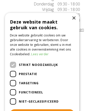
Donderdag
09:30 - 18:00
Vrijdag
09:30 - 18:00
Zaterdag
09:30 - 17:00
×
Zondag
10:00 - 17:00
Deze website maakt
gebruik van cookies.
Afwijkende openingstijden tonen
Deze website gebruikt cookies om uw
gebruikerservaring te verbeteren. Door
Onze locatie
onze website te gebruiken, stemt u in met
alle cookies in overeenstemming met ons
Tuincentrum Alméérplant
Cookiebeleid.
Lees verder
Jac. P. Thijsseweg 4
1331 AH Almere
STRIKT NOODZAKELIJK
036-5365007
PRESTATIE
Info@almeerplant.nl
facebook
TARGETING
instagram
FUNCTIONEEL
pinterest
NIET-GECLASSIFICEERD