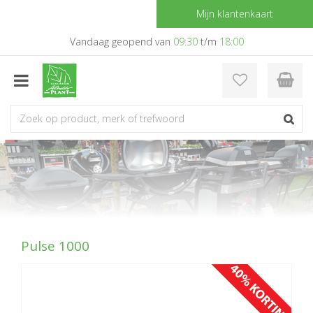
G
Mijn klantenkaart
a
n
Vandaag geopend van
09:30
t/m
18:00
a
a
r
c
o
n
t
e
n
t
Pulse 1000