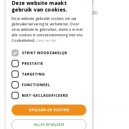
Zondag
10:00 - 17:00
Deze website maakt
gebruik van cookies.
Afwijkende openingstijden tonen
Deze website gebruikt cookies om uw
gebruikerservaring te verbeteren. Door
Onze locatie
onze website te gebruiken, stemt u in met
alle cookies in overeenstemming met ons
Tuincentrum Alméérplant
Cookiebeleid.
Lees verder
Jac. P. Thijsseweg 4
1331 AH Almere
STRIKT NOODZAKELIJK
036-5365007
PRESTATIE
Info@almeerplant.nl
facebook
TARGETING
instagram
FUNCTIONEEL
pinterest
NIET-GECLASSIFICEERD
OPSLAAN EN SLUITEN
ALLES AFWIJZEN
© Tuincentrum Alméérplant