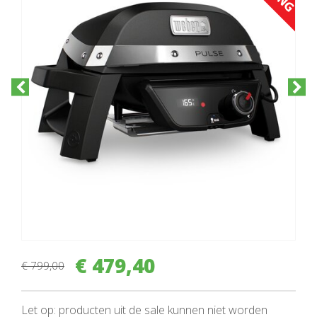
€
479
,
40
€
799
,
00
Let op: producten uit de sale kunnen niet worden