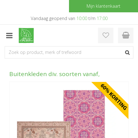
G
Mijn klantenkaart
a
n
Vandaag geopend van
10:00
t/m
17:00
a
a
r
c
o
n
t
e
Buitenkleden div. soorten vanaf,
n
t