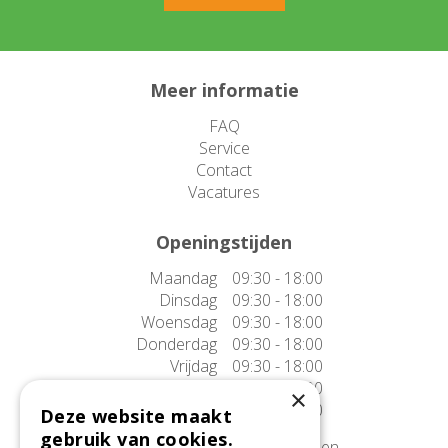
Meer informatie
FAQ
Service
Contact
Vacatures
Openingstijden
Maandag
09:30 - 18:00
Dinsdag
09:30 - 18:00
Woensdag
09:30 - 18:00
Donderdag
09:30 - 18:00
Vrijdag
09:30 - 18:00
Zaterdag
09:30 - 17:00
×
Zondag
10:00 - 17:00
Deze website maakt
gebruik van cookies.
Afwijkende openingstijden tonen