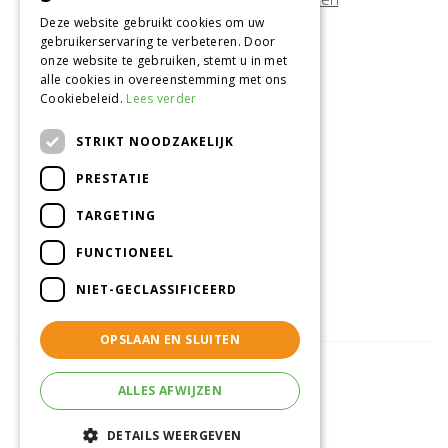
Deze website gebruikt cookies om uw
gebruikerservaring te verbeteren. Door
Onze locatie
onze website te gebruiken, stemt u in met
alle cookies in overeenstemming met ons
Tuincentrum Alméérplant
Cookiebeleid.
Lees verder
Jac. P. Thijsseweg 4
1331 AH Almere
STRIKT NOODZAKELIJK
036-5365007
PRESTATIE
Info@almeerplant.nl
facebook
TARGETING
instagram
FUNCTIONEEL
pinterest
NIET-GECLASSIFICEERD
OPSLAAN EN SLUITEN
ALLES AFWIJZEN
© Tuincentrum Alméérplant
Green Solutions
DETAILS WEERGEVEN
Tuincentrum Overzicht