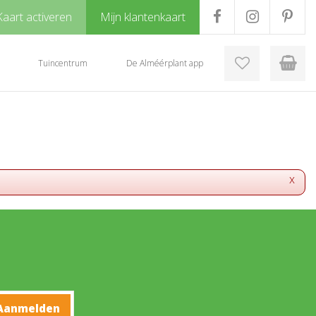
Kaart activeren
Mijn klantenkaart
Tuincentrum
De Alméérplant app
x