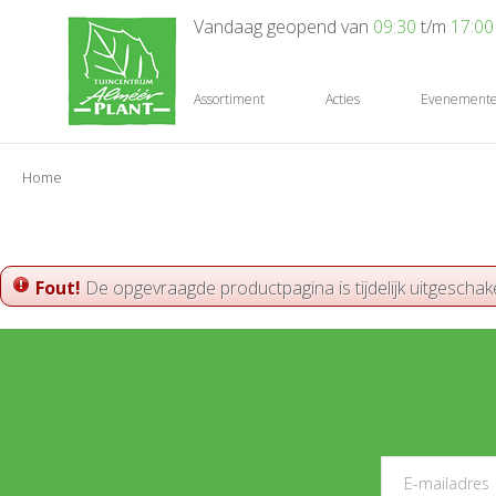
Ga
Vandaag geopend van
09:30
t/m
17:00
naar
content
Assortiment
Acties
Evenement
Home
Fout!
De opgevraagde productpagina is tijdelijk uitgeschak