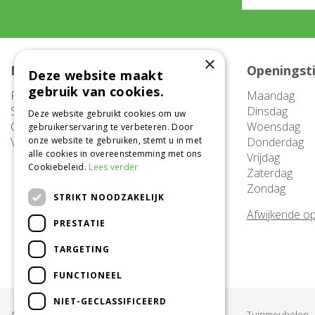
×
Meer informatie
Openingst
Deze website maakt
gebruik van cookies.
FAQ
Maandag
Service
Dinsdag
Deze website gebruikt cookies om uw
Contact
Woensdag
gebruikerservaring te verbeteren. Door
Vacatures
onze website te gebruiken, stemt u in met
Donderdag
alle cookies in overeenstemming met ons
Vrijdag
Cookiebeleid.
Lees verder
Zaterdag
Zondag
STRIKT NOODZAKELIJK
Afwijkende op
PRESTATIE
TARGETING
FUNCTIONEEL
NIET-GECLASSIFICEERD
Acties & Aanbiedingen
Tuinmeubelen