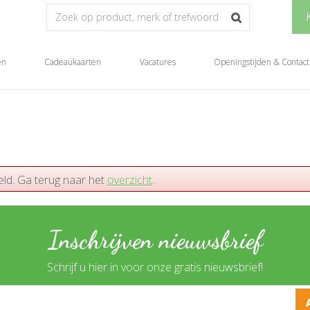
en
Cadeaukaarten
Vacatures
Openingstijden & Contact
eld. Ga terug naar het
overzicht
.
Inschrijven nieuwsbrief
Schrijf u hier in voor onze gratis nieuwsbrief!