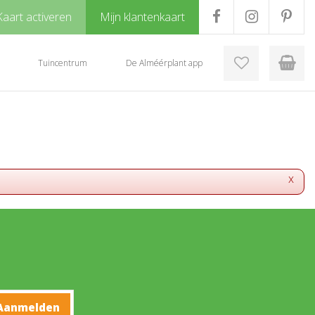
Kaart activeren
Mijn klantenkaart
Tuincentrum
De Alméérplant app
x