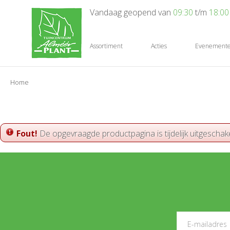
Ga
Vandaag geopend van
09:30
t/m
18:00
naar
content
Assortiment
Acties
Evenement
Home
Fout!
De opgevraagde productpagina is tijdelijk uitgeschak