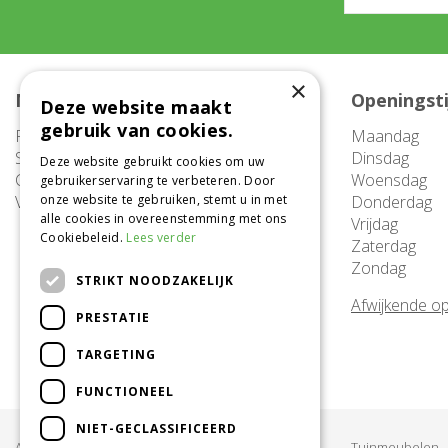
×
Meer informatie
Openingst
Deze website maakt
gebruik van cookies.
FAQ
Maandag
Service
Dinsdag
Deze website gebruikt cookies om uw
Contact
Woensdag
gebruikerservaring te verbeteren. Door
Vacatures
onze website te gebruiken, stemt u in met
Donderdag
alle cookies in overeenstemming met ons
Vrijdag
Cookiebeleid.
Lees verder
Zaterdag
Zondag
STRIKT NOODZAKELIJK
Afwijkende op
PRESTATIE
TARGETING
FUNCTIONEEL
NIET-GECLASSIFICEERD
Acties & Aanbiedingen
Tuinmeubelen