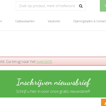
en
Cadeaukaarten
Vacatures
Openingstijden & Contact
eld. Ga terug naar het
overzicht
.
Inschrijven nieuwsbrief
Schrijf u hier in voor onze gratis nieuwsbrief!