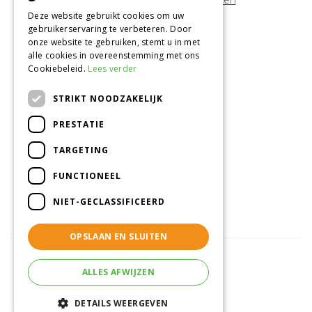
Deze website gebruikt cookies om uw
gebruikerservaring te verbeteren. Door
Onze locatie
onze website te gebruiken, stemt u in met
alle cookies in overeenstemming met ons
Tuincentrum Alméérplant
Cookiebeleid.
Lees verder
Jac. P. Thijsseweg 4
1331 AH Almere
STRIKT NOODZAKELIJK
036-5365007
PRESTATIE
Info@almeerplant.nl
facebook
TARGETING
instagram
FUNCTIONEEL
pinterest
NIET-GECLASSIFICEERD
OPSLAAN EN SLUITEN
ALLES AFWIJZEN
© Tuincentrum Alméérplant
Green Solutions
DETAILS WEERGEVEN
Tuincentrum Overzicht