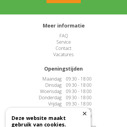
Meer informatie
FAQ
Service
Contact
Vacatures
Openingstijden
Maandag
09:30 - 18:00
Dinsdag
09:30 - 18:00
Woensdag
09:30 - 18:00
Donderdag
09:30 - 18:00
Vrijdag
09:30 - 18:00
Zaterdag
09:30 - 17:00
×
Zondag
10:00 - 17:00
Deze website maakt
gebruik van cookies.
Afwijkende openingstijden tonen