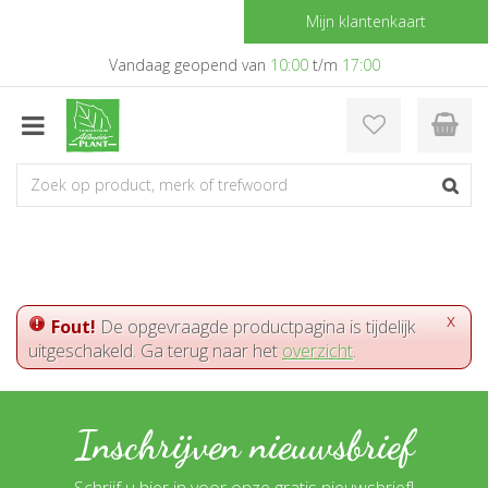
G
Mijn klantenkaart
a
n
Vandaag geopend van
10:00
t/m
17:00
a
a
r
c
o
n
t
e
n
t
x
Fout!
De opgevraagde productpagina is tijdelijk
uitgeschakeld. Ga terug naar het
overzicht
.
Inschrijven nieuwsbrief
Schrijf u hier in voor onze gratis nieuwsbrief!