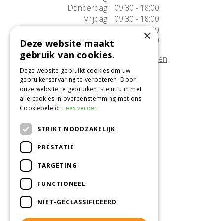
Donderdag
09:30 - 18:00
Vrijdag
09:30 - 18:00
Zaterdag
09:30 - 17:00
×
Zondag
10:00 - 17:00
Deze website maakt
gebruik van cookies.
Afwijkende openingstijden tonen
Deze website gebruikt cookies om uw
gebruikerservaring te verbeteren. Door
Onze locatie
onze website te gebruiken, stemt u in met
alle cookies in overeenstemming met ons
Tuincentrum Alméérplant
Cookiebeleid.
Lees verder
Jac. P. Thijsseweg 4
1331 AH Almere
STRIKT NOODZAKELIJK
036-5365007
PRESTATIE
Info@almeerplant.nl
facebook
TARGETING
instagram
FUNCTIONEEL
pinterest
NIET-GECLASSIFICEERD