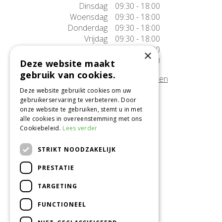
Dinsdag
09:30 - 18:00
Woensdag
09:30 - 18:00
Donderdag
09:30 - 18:00
Vrijdag
09:30 - 18:00
Zaterdag
09:30 - 17:00
×
Zondag
10:00 - 17:00
Deze website maakt
gebruik van cookies.
Afwijkende openingstijden tonen
Deze website gebruikt cookies om uw
gebruikerservaring te verbeteren. Door
Onze locatie
onze website te gebruiken, stemt u in met
alle cookies in overeenstemming met ons
Tuincentrum Alméérplant
Cookiebeleid.
Lees verder
Jac. P. Thijsseweg 4
1331 AH Almere
STRIKT NOODZAKELIJK
036-5365007
PRESTATIE
Info@almeerplant.nl
facebook
TARGETING
instagram
FUNCTIONEEL
pinterest