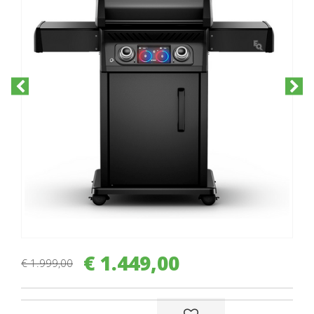
€
1.449
,
00
€
1.999
,
00