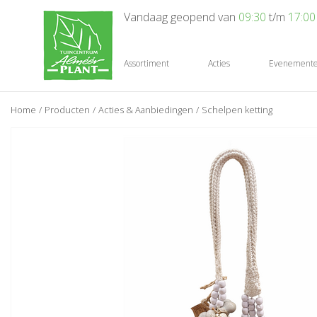
Ga
Vandaag geopend van
09:30
t/m
17:00
naar
content
Assortiment
Acties
Evenement
Home
Producten
Acties & Aanbiedingen
Schelpen ketting