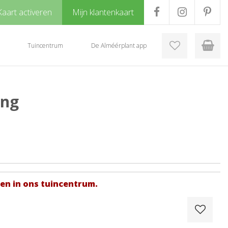
Kaart activeren
Mijn klantenkaart
Tuincentrum
De Alméérplant app
ing
gen in ons tuincentrum.