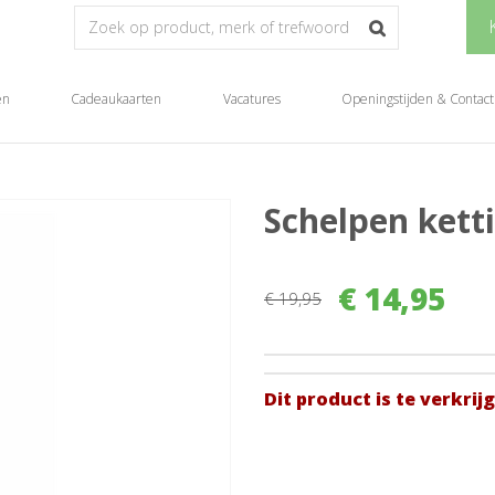
en
Cadeaukaarten
Vacatures
Openingstijden & Contact
Schelpen kett
€
14
,
95
€
19
,
95
Dit product is te verkrij