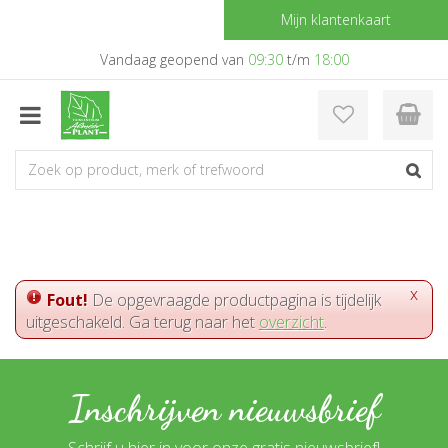
G
Mijn klantenkaart
a
n
Vandaag geopend van
09:30
t/m
18:00
a
a
r
c
o
n
t
e
n
t
x
Fout!
De opgevraagde productpagina is tijdelijk
uitgeschakeld. Ga terug naar het
overzicht
.
Inschrijven nieuwsbrief
Schrijf u hier in voor onze gratis nieuwsbrief!