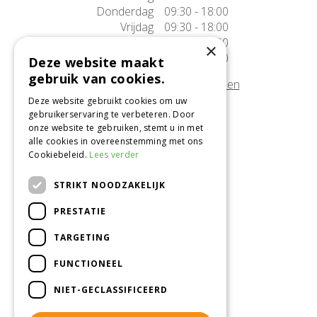
Donderdag
09:30 - 18:00
Vrijdag
09:30 - 18:00
Zaterdag
09:30 - 17:00
×
Zondag
10:00 - 17:00
Deze website maakt
gebruik van cookies.
Afwijkende openingstijden tonen
Deze website gebruikt cookies om uw
gebruikerservaring te verbeteren. Door
Onze locatie
onze website te gebruiken, stemt u in met
alle cookies in overeenstemming met ons
Tuincentrum Alméérplant
Cookiebeleid.
Lees verder
Jac. P. Thijsseweg 4
1331 AH Almere
STRIKT NOODZAKELIJK
036-5365007
PRESTATIE
Info@almeerplant.nl
facebook
TARGETING
instagram
FUNCTIONEEL
pinterest
NIET-GECLASSIFICEERD