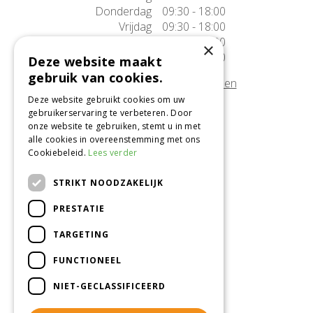
Donderdag
09:30 - 18:00
Vrijdag
09:30 - 18:00
Zaterdag
09:30 - 17:00
×
Zondag
10:00 - 17:00
Deze website maakt
gebruik van cookies.
Afwijkende openingstijden tonen
Deze website gebruikt cookies om uw
gebruikerservaring te verbeteren. Door
Onze locatie
onze website te gebruiken, stemt u in met
alle cookies in overeenstemming met ons
Tuincentrum Alméérplant
Cookiebeleid.
Lees verder
Jac. P. Thijsseweg 4
1331 AH Almere
STRIKT NOODZAKELIJK
036-5365007
PRESTATIE
Info@almeerplant.nl
facebook
TARGETING
instagram
FUNCTIONEEL
pinterest
NIET-GECLASSIFICEERD