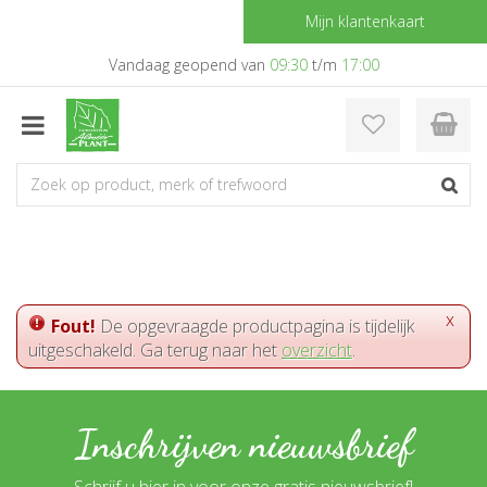
G
Mijn klantenkaart
a
n
Vandaag geopend van
09:30
t/m
17:00
a
a
r
c
o
n
t
e
n
t
x
Fout!
De opgevraagde productpagina is tijdelijk
uitgeschakeld. Ga terug naar het
overzicht
.
Inschrijven nieuwsbrief
Schrijf u hier in voor onze gratis nieuwsbrief!