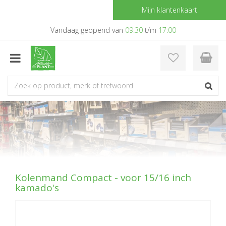
G
Mijn klantenkaart
a
n
Vandaag geopend van
09:30
t/m
17:00
a
a
r
c
o
n
t
e
n
t
Kolenmand Compact - voor 15/16 inch
kamado's