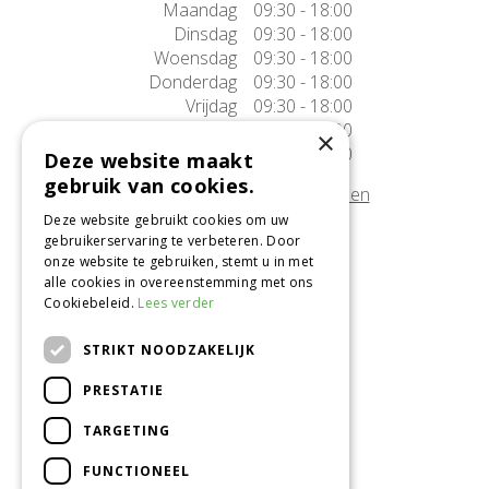
Maandag
09:30 - 18:00
Dinsdag
09:30 - 18:00
Woensdag
09:30 - 18:00
Donderdag
09:30 - 18:00
Vrijdag
09:30 - 18:00
Zaterdag
09:30 - 17:00
×
Zondag
10:00 - 17:00
Deze website maakt
gebruik van cookies.
Afwijkende openingstijden tonen
Deze website gebruikt cookies om uw
gebruikerservaring te verbeteren. Door
Onze locatie
onze website te gebruiken, stemt u in met
alle cookies in overeenstemming met ons
Tuincentrum Alméérplant
Cookiebeleid.
Lees verder
Jac. P. Thijsseweg 4
1331 AH Almere
STRIKT NOODZAKELIJK
036-5365007
PRESTATIE
Info@almeerplant.nl
facebook
TARGETING
instagram
FUNCTIONEEL