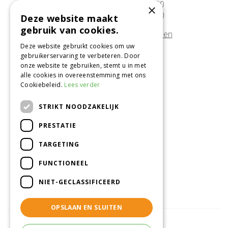
Zaterdag
09:30 - 17:00
×
Zondag
10:00 - 17:00
Deze website maakt
gebruik van cookies.
Afwijkende openingstijden tonen
Deze website gebruikt cookies om uw
gebruikerservaring te verbeteren. Door
Onze locatie
onze website te gebruiken, stemt u in met
alle cookies in overeenstemming met ons
Tuincentrum Alméérplant
Cookiebeleid.
Lees verder
Jac. P. Thijsseweg 4
1331 AH Almere
STRIKT NOODZAKELIJK
036-5365007
PRESTATIE
Info@almeerplant.nl
facebook
TARGETING
instagram
FUNCTIONEEL
pinterest
NIET-GECLASSIFICEERD
OPSLAAN EN SLUITEN