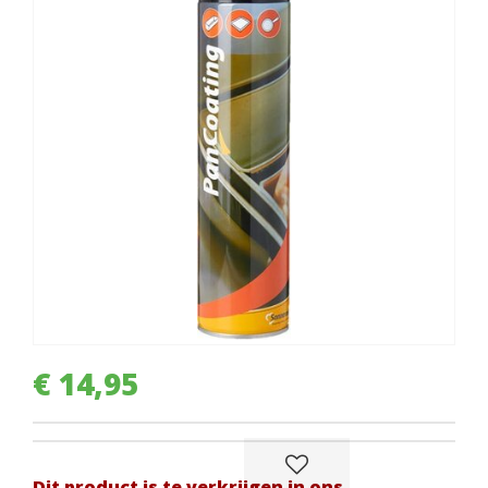
€
14
,
95
Dit product is te verkrijgen in ons