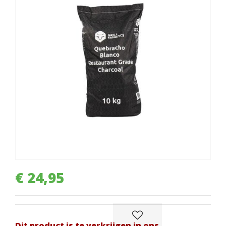
€
24
,
95
Dit product is te verkrijgen in ons