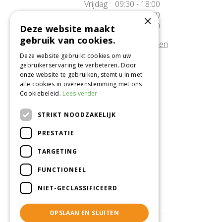
Vrijdag
09:30 - 18:00
Zaterdag
09:30 - 17:00
×
Zondag
10:00 - 17:00
Deze website maakt
gebruik van cookies.
Afwijkende openingstijden tonen
Deze website gebruikt cookies om uw
gebruikerservaring te verbeteren. Door
Onze locatie
onze website te gebruiken, stemt u in met
alle cookies in overeenstemming met ons
Tuincentrum Alméérplant
Cookiebeleid.
Lees verder
Jac. P. Thijsseweg 4
1331 AH Almere
STRIKT NOODZAKELIJK
036-5365007
PRESTATIE
Info@almeerplant.nl
facebook
TARGETING
instagram
FUNCTIONEEL
pinterest
NIET-GECLASSIFICEERD
OPSLAAN EN SLUITEN