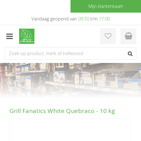
G
Mijn klantenkaart
a
n
Vandaag geopend van
09:30
t/m
17:00
a
a
r
c
o
n
t
e
n
t
Grill Fanatics White Quebraco - 10 kg